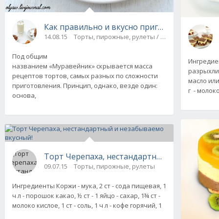
Как правильно и вкусно приготовить торт 
14.08.15
Торты, пирожные, рулеты / На скорую руку / 
Под общим
Ингредиент
названием «Муравейник» скрывается масса
разрыхлит
рецептов тортов, самых разных по сложности
масло или
приготовления. Принцип, однако, везде один:
г - молок
основа,
Торт Черепаха, нестандартный и незабывае
09.07.15
Торты, пирожные, рулеты
Ингредиенты Коржи - мука, 2 ст - сода пищевая, 1
ч л - порошок какао, ½ ст - 1 яйцо - сахар, 1¾ ст -
молоко кислое, 1 ст - соль, 1 ч л - кофе горячий, 1