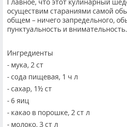
Главное, что этот кулинарный шед
осуществим стараниями самой обы
общем – ничего запредельного, о
пунктуальность и внимательность
Ингредиенты
- мука, 2 ст
- сода пищевая, 1 ч л
- сахар, 1½ ст
- 6 яиц
- какао в порошке, 2 ст л
- молоко, 3 ст л