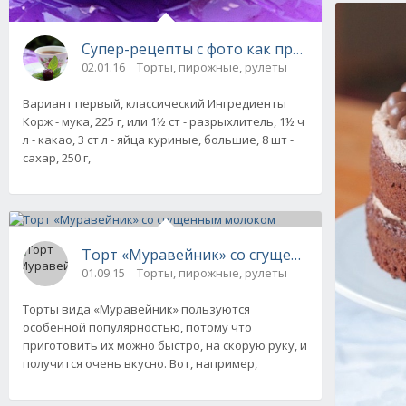
Супер-рецепты с фото как приготовить тор
02.01.16
Торты, пирожные, рулеты
Вариант первый, классический Ингредиенты
Корж - мука, 225 г, или 1½ ст - разрыхлитель, 1½ ч
л - какао, 3 ст л - яйца куриные, большие, 8 шт -
сахар, 250 г,
Торт «Муравейник» со сгущенным молоком
01.09.15
Торты, пирожные, рулеты
Торты вида «Муравейник» пользуются
особенной популярностью, потому что
приготовить их можно быстро, на скорую руку, и
получится очень вкусно. Вот, например,