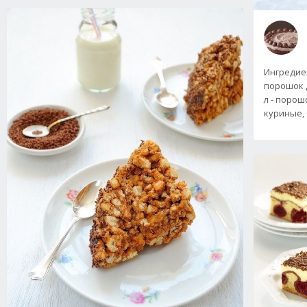
Ингредиент
порошок д
л - порошо
куриные, 