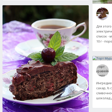
Для этого
электрич
список - 
10 г - пор
Ингредиент
сахар, ½ с
сливочное
шоколад 