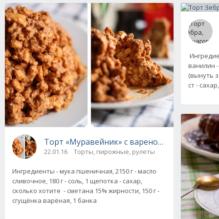
Ингредиен
ванилин -
(вынуть з
ст - сахар,
Торт «Муравейник» с вареной сгущенкой
22.01.16
Торты, пирожные, рулеты
Ингредиенты - мука пшеничная, 2150 г - масло
сливочное, 180 г - соль, 1 щепотка - сахар,
сколько хотите - сметана 15% жирности, 150 г -
сгущёнка варёная, 1 банка