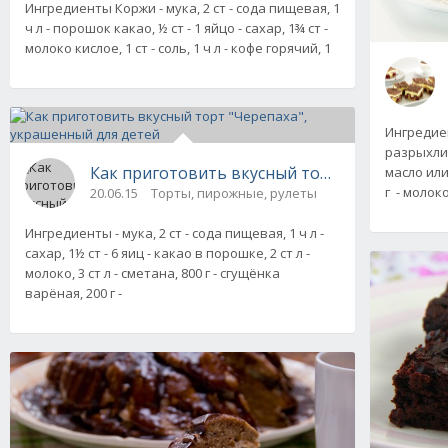
Ингредиенты Коржи - мука, 2 ст - сода пищевая, 1
ч л - порошок какао, ½ ст - 1 яйцо - сахар, 1¾ ст -
молоко кислое, 1 ст - соль, 1 ч л - кофе горячий, 1
Ингредиент
разрыхлит
Как приготовить вкусный торт "Черепаха", 
масло или
г - молок
20.06.15
Торты, пирожные, рулеты
Ингредиенты - мука, 2 ст - сода пищевая, 1 ч л -
сахар, 1½ ст - 6 яиц - какао в порошке, 2 ст л -
молоко, 3 ст л - сметана, 800 г - сгущёнка
варёная, 200 г -