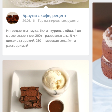
Брауни с кофе, рецепт
29.01.16
Торты, пирожные, рулеты
Ингредиенты - мука, 6 сл л - куриные яйца, 4 шт -
масло сливочное, 200 г - разрыхлитель, ½ ч л -
шоколад горький, 250 г - морская соль, ½ ч л -
растворимый