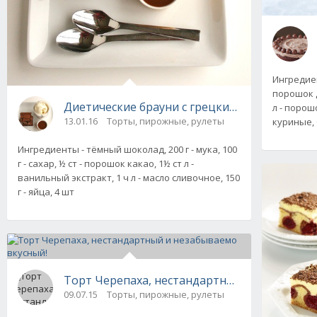
Ингредиент
порошок д
Диетические брауни с грецкими орехами
л - порошо
13.01.16
Торты, пирожные, рулеты
куриные, 
Ингредиенты - тёмный шоколад, 200 г - мука, 100
г - сахар, ½ ст - порошок какао, 1½ ст л -
ванильный экстракт, 1 ч л - масло сливочное, 150
г - яйца, 4 шт
Торт Черепаха, нестандартный и незабывае
09.07.15
Торты, пирожные, рулеты