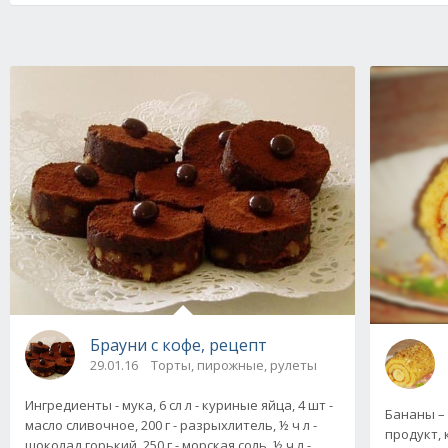
Брауни с кофе, рецепт
29.01.16
Торты, пирожные, рулеты
Ингредиенты - мука, 6 сл л - куриные яйца, 4 шт -
Бананы –
масло сливочное, 200 г - разрыхлитель, ½ ч л -
продукт,
шоколад горький, 250 г - морская соль, ½ ч л -