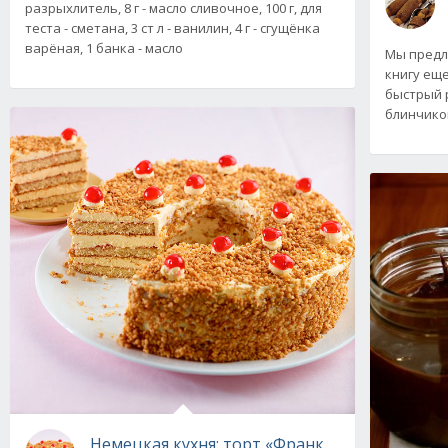
разрыхлитель, 8 г - масло сливочное, 100 г, для
теста - сметана, 3 ст л - ванилин, 4 г - сгущёнка
варёная, 1 банка - масло
Мы предл
книгу ещ
быстрый 
блинчико
Немецкая кухня: торт «Франкфуртский Кран