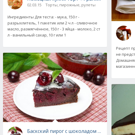
02.03.15
Торты, пирожные, рулеты
Ингредиенты Для теста: - мука, 150 г -
разрыхлитель, 1 пакетик или 2 ч л - сливочное
масло, размягчённое, 150 г - 3 яйца - молоко, 2 ст
л - ванильный сахар, 10 г или 1
Рецепт п
не предст
Домашняя
магазинно
Баскский пирог с шоколадом и вишней. Реце