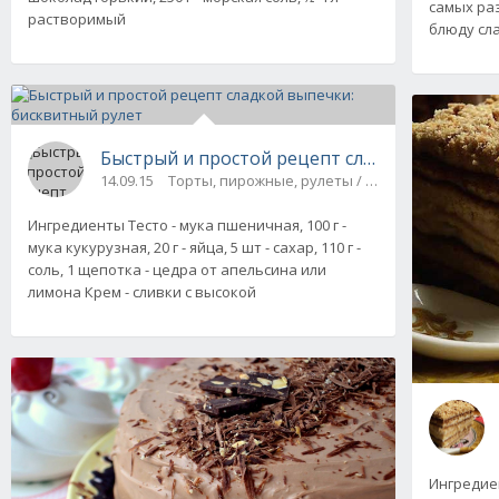
самых ра
растворимый
блюду сл
Быстрый и простой рецепт сладкой выпечки
14.09.15
Торты, пирожные, рулеты / На скорую руку
Ингредиенты Тесто - мука пшеничная, 100 г -
мука кукурузная, 20 г - яйца, 5 шт - сахар, 110 г -
соль, 1 щепотка - цедра от апельсина или
лимона Крем - сливки с высокой
Ингредиен