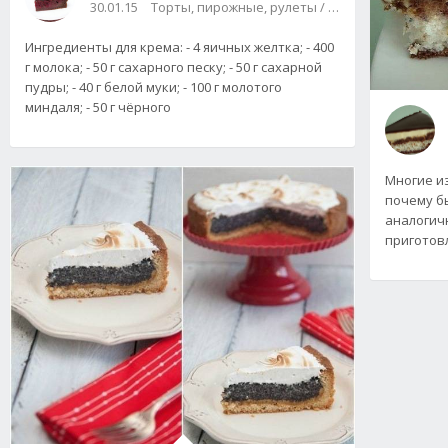
30.01.15
Торты, пирожные, рулеты / Булки, пироги / Д
Ингредиенты для крема: - 4 яичных желтка; - 400
г молока; - 50 г сахарного песку; - 50 г сахарной
пудры; - 40 г белой муки; - 100 г молотого
миндаля; - 50 г чёрного
Многие из
почему б
аналогич
приготов