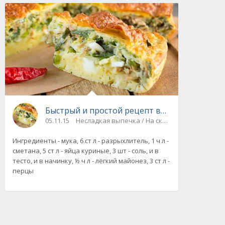
Быстрый и простой рецепт выпечки: Заливн
05.11.15
Несладкая выпечка / На скорую руку
Ингредиенты - мука, 6 ст л - разрыхлитель, 1 ч л -
сметана, 5 ст л - яйца куриные, 3 шт - соль, и в
тесто, и в начинку, ½ ч л - лёгкий майонез, 3 ст л -
перцы