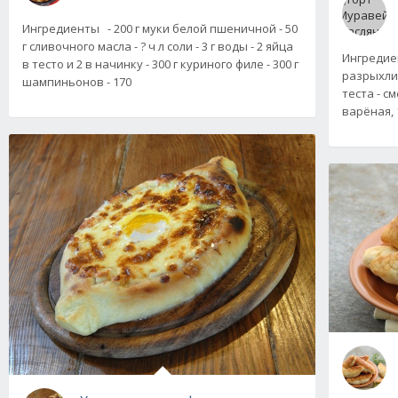
Ингредиенты - 200 г муки белой пшеничной - 50
г сливочного масла - ? ч л соли - 3 г воды - 2 яйца
Ингредиен
в тесто и 2 в начинку - 300 г куриного филе - 300 г
разрыхлит
шампиньонов - 170
теста - см
варёная, 