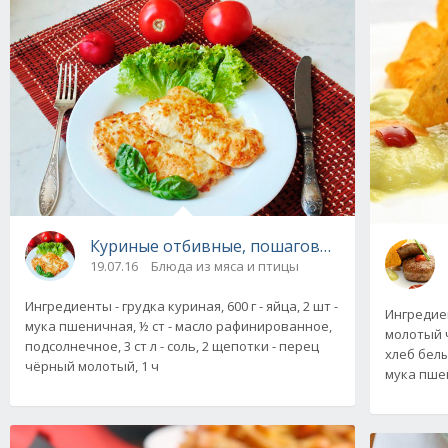
Куриные отбивные, пошаговый рецепт с фо
19.07.16
Блюда из мяса и птицы
Ингредиенты - грудка куриная, 600 г - яйца, 2 шт -
Ингредиен
мука пшеничная, ½ ст - масло рафинированное,
молотый ч
подсолнечное, 3 ст л - соль, 2 щепотки - перец
хлеб белый
чёрный молотый, 1 ч
мука пшен