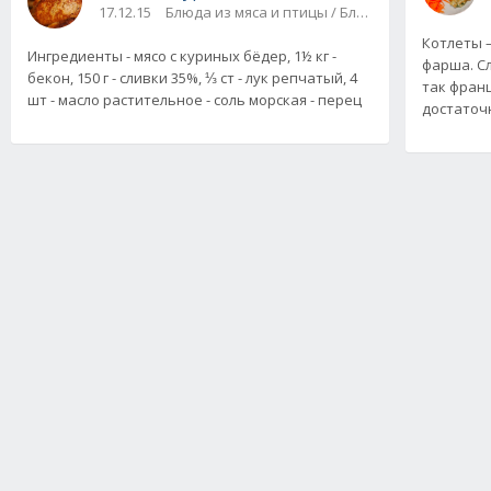
17.12.15
Блюда из мяса и птицы / Блюда из фарша
Котлеты 
Ингредиенты - мясо с куриных бёдер, 1½ кг -
фарша. Сл
бекон, 150 г - сливки 35%, ⅓ ст - лук репчатый, 4
так францу
шт - масло растительное - соль морская - перец
достаточ