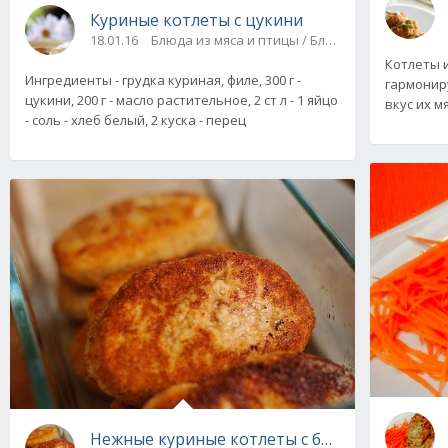
Куриные котлеты с цукини
18.01.16
Блюда из мяса и птицы / Блюда из фарша
Котлеты и
Ингредиенты - грудка куриная, филе, 300 г -
гармонир
цукини, 200 г - масло растительное, 2 ст л - 1 яйцо
вкус их м
- соль - хлеб белый, 2 куска - перец
Нежные куриные котлеты с беконом, рецепт