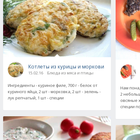
Котлеты из курицы и моркови
15.02.16
Блюда из мяса и птицы
Ингредиенты - куриное филе, 700 г - белок от
Нам понад
куриного яйца, 2 шт - морковка, 2 шт - зелень -
2 небольш
лук репчатый, 1 шт - специи
овсяные х
специи п