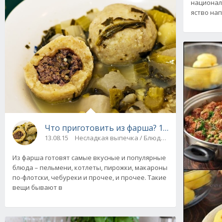
национал
яство на
Что приготовить из фарша? 13 блюд для вас
13.08.15
Несладкая выпечка / Блюда из фарша / Блюда
Из фарша готовят самые вкусные и популярные
блюда – пельмени, котлеты, пирожки, макароны
по-флотски, чебуреки и прочее, и прочее. Такие
вещи бывают в