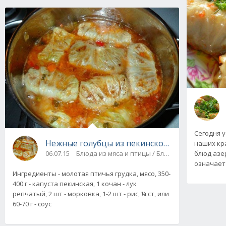
Сегодня у
Нежные голубцы из пекинской капусты, пош
наших кра
блюд азе
06.07.15
Блюда из мяса и птицы / Блюда из фарша
означает 
Ингредиенты - молотая птичья грудка, мясо, 350-
400 г - капуста пекинская, 1 кочан - лук
репчатый, 2 шт - морковка, 1-2 шт - рис, ¼ ст, или
60-70 г - соус