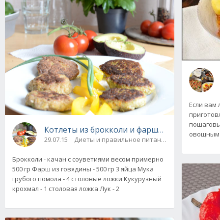
Если вам 
приготов
пошаговы
Котлеты из брокколи и фарша: полезные и в
овощным 
29.07.15
Диеты и правильное питание / На скорую руку
Брокколи - качан с соуветиями весом примерно
500 гр Фарш из говядины - 500 гр 3 яйца Мука
грубого помола - 4 столовые ложки Кукурузный
крохмал - 1 столовая ложка Лук - 2