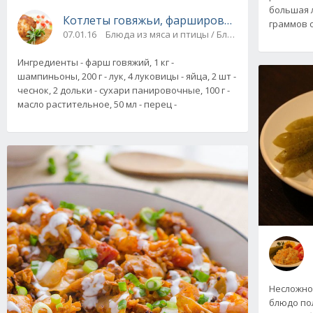
большая 
Котлеты говяжьи, фаршированные грибами
граммов о
07.01.16
Блюда из мяса и птицы / Блюда из фарша
Ингредиенты - фарш говяжий, 1 кг -
шампиньоны, 200 г - лук, 4 луковицы - яйца, 2 шт -
чеснок, 2 дольки - сухари панировочные, 100 г -
масло растительное, 50 мл - перец -
Несложно
блюдо по