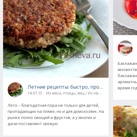
Баклажаны
множеств
баклажаны
ароматны
Летние рецепты: быстро, просто и недорого
время го
14.07.15
Из мяса, птицы, яиц / Из овощей, грибов, сыр
Лето – благодатная пора не только для детей,
пропадающих на пляже, но и для домохозяек. На
рынке полно овощей и фруктов, а у многих и
дачи поставляют свежую