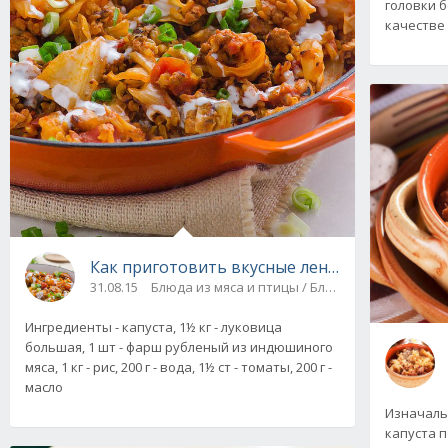
головки б
качестве
Как приготовить вкусные ленивые голубцы
31.08.15
Блюда из мяса и птицы / Блюда из фарша
Ингредиенты - капуста, 1½ кг - луковица
большая, 1 шт - фарш рубленый из индюшиного
мяса, 1 кг - рис, 200 г - вода, 1½ ст - томаты, 200 г -
масло
Изначаль
капуста п