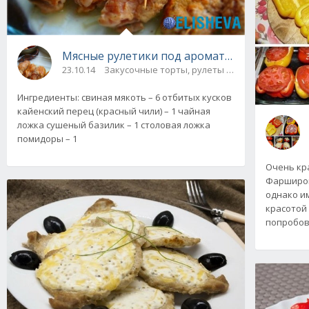
Мясные рулетики под ароматным соусом. П
23.10.14
Закусочные торты, рулеты / Блюда из мяса и
Ингредиенты: свиная мякоть – 6 отбитых кусков
кайенский перец (красный чили) – 1 чайная
ложка сушеный базилик – 1 столовая ложка
помидоры – 1
Очень кр
Фарширов
однако и
красотой
попробов