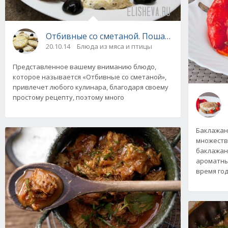
Отбивные со сметаной. Пошаговый рецепт с
20.10.14
Блюда из мяса и птицы
Представленное вашему вниманию блюдо,
которое называется «Отбивные со сметаной»,
привлечет любого кулинара, благодаря своему
простому рецепту, поэтому много
Баклажаны
множеств
баклажаны
ароматны
время го