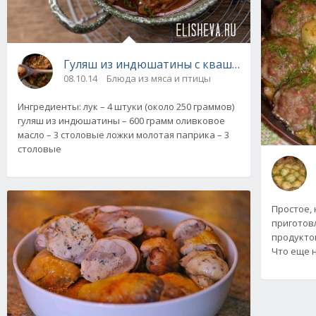
Гуляш из индюшатины с квашеной кап
08.10.14
Блюда из мяса и птицы
Ингредиенты: лук – 4 штуки (около 250 граммов)
гуляш из индюшатины – 600 грамм оливковое
масло – 3 столовые ложки молотая паприка – 3
столовые
Простое, 
приготов
продукто
Что еще н