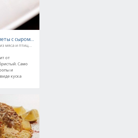
леты с сыром. Пошаговый фото-рецепт
из мяса и птицы / Блюда из фарша
ит от
ебристый. Само
ропы и
виде куска
и овощей. Рецепт