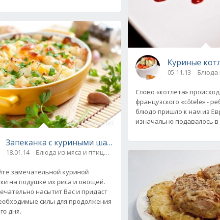
арином и лимоном
Куриные кот
05.11.13
Блюда 
Слово «котлета» происход
французского «côtele» - р
блюдо пришло к нам из Ев
изначально подавалось в 
Запеканка с куриными шариками на подушке из риса 
18.01.14
Блюда из мяса и птицы / Блюда из круп, гарниры
те замечательной куриной
ки на подушке их риса и овощей.
ечательно насытит Вас и придаст
еобходимые силы для продолжения
го дня.