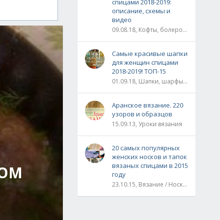
спицами 2018-2019:
описание, схемы и
видео
09.08.18, Кофты, болеро, жакеты, жилеты, пуловеры и свитера
Самые красивые шапки
для женщин спицами
2018-2019! ТОП-15
01.09.18, Шапки, шарфы, шали, снуды и палантины
Аранское вязание. 220
узоров и образцов
15.09.13, Уроки вязания
20 самых популярных
женских носков и тапок
вязаных спицами в 2015
НОМ
году
23.10.15, Вязание / Носки, обувь