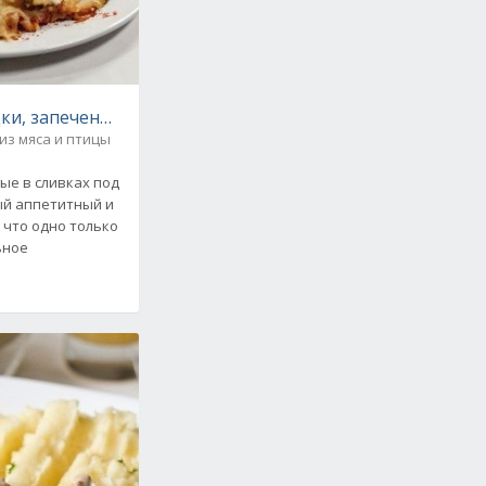
ки, запеченные в сливках под сыром. Пошаговый рецеп
из мяса и птицы
ые в сливках под
ый аппетитный и
 что одно только
ьное