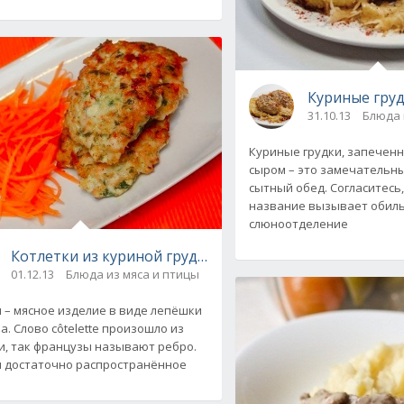
Куриные груд
31.10.13
Блюда 
Куриные грудки, запеченн
сыром – это замечательн
сытный обед. Согласитесь,
название вызывает обил
слюноотделение
Котлетки из куриной грудки "На скорую руку". Рецепт
01.12.13
Блюда из мяса и птицы
 – мясное изделие в виде лепёшки
ецепта
а. Слово côtelette произошло из
, так французы называют ребро.
 достаточно распространённое