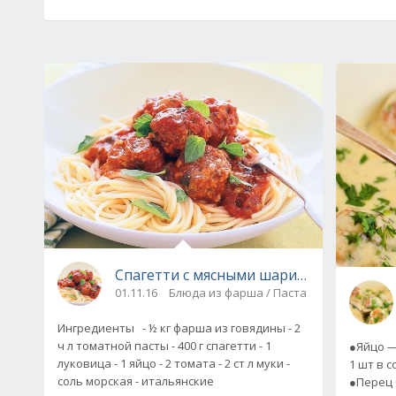
Спагетти с мясными шариками в томат
01.11.16
Блюда из фарша / Паста
Ингредиенты - ½ кг фарша из говядины - 2
ч л томатной пасты - 400 г спагетти - 1
●Яйцо —
луковица - 1 яйцо - 2 томата - 2 ст л муки -
1 шт в с
соль морская - итальянские
●Перец 