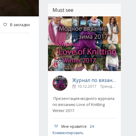
Must see
В закладки
Журнал по вязанию Love of Knitting выпуск Зима 2017
10.12.2017
Тренды / Вдохновение
Презентация модного журнала
по вязанию Love of Knitting
Winter 2017.
Мне нравится
24
Комментировать