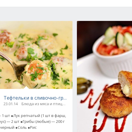
ном соусе
Тефтельки в сливочно-грибном соусе. Рецепт
23.01.14
Блюда из мяса и птицы / Блюда из фарша
 1 шт ●Лук репчатый (1 шт в фарш,
оус) — 2 шт ●Грибы (любые) — 200 г
черный ●Соль ●Рис