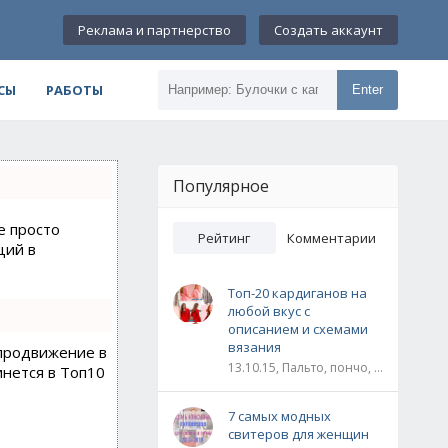
Реклама и партнерство
Создать аккаунт
СЫ
РАБОТЫ
Enter
Популярное
е просто
Рейтинг
Комментарии
ций в
Топ-20 кардиганов на
любой вкус с
описанием и схемами
вязания
 продвижение в
13.10.15, Пальто, пончо, кардиганы
инется в Топ10
7 самых модных
свитеров для женщин