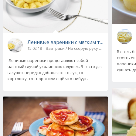
Ленивые вареники с мягким творогом
15.02.18
Завтраки / На скорую руку / Мучные изделия 
В столь б
стоять ещ
Ленивые вареники представляют собой
вареники
частный случай украинских галушек. В тесто для
кушать д
галушек нередко добавляют то лук, то
картошку, то творог или ещё что-нибудь.