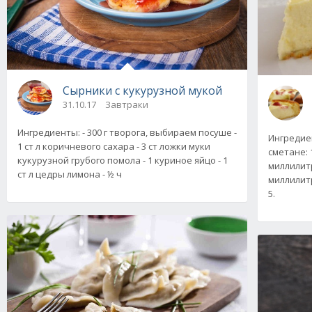
Сырники с кукурузной мукой
31.10.17
Завтраки
Ингредиенты: - 300 г творога, выбираем посуше -
Ингредиенты: Для бисквитн
1 ст л коричневого сахара - 3 ст ложки муки
сметане: 
кукурузной грубого помола - 1 куриное яйцо - 1
миллилитр
ст л цедры лимона - ½ ч
миллилитр
5.