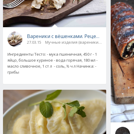
Вареники с вёшенками. Рецепт приготовлен
27.03.15
Мучные изделия (вареники, пельмени)
Ингредиенты Тесто: - мука пшеничная, 450 г - 1
яйцо, большое куриное - вода горячая, 180 мл -
масло сливочное, 1 ст л - соль, ½ ч л Начинка: -
грибы