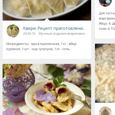
Для теста
маргарина
Яйцо; 4. 
Квери. Рецепт приготовления с фото
соли; 6. 
20.03.15
Мучные изделия (вареники, пельмени)
Ингредиенты - мука пшеничная, 1 кг - яйцо
куриное, 1 шт - сыр сулугуни, 1 кг - соль.