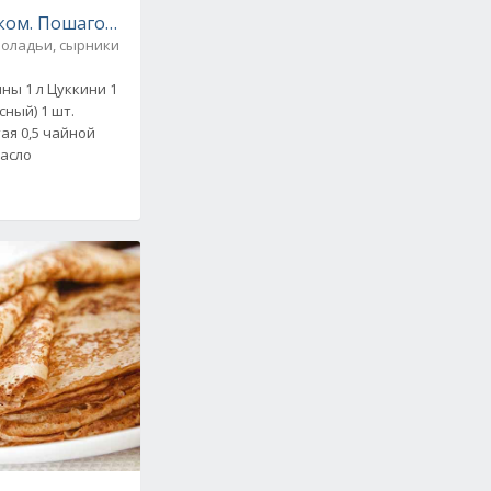
ным соусом. Рецепт с фото
ком. Пошаговый рецепт с фото
 оладьи, сырники
ны 1 л Цуккини 1
сный) 1 шт.
ая 0,5 чайной
Масло