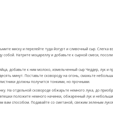
ьмите миску и перелейте туда йогурт и сливочный сыр. Слегка в
 собой. Натрите моцареллу и добавьте к сырной смеси, посоли
 яйца, добавьте к ним молоко, измельченный сыр Чеддер, лук и 
 десять минут. Поставьте сковороду на огонь, смажьте небольш
алистники должны получится тонкими, но прочными.
инку. На отдельной сковороде обжарьте немного лука, до приоб
лепешки положите немного начинки, обжаренный лук и небольши
м вам способом. Подавайте со сметаной, свежим зеленым луком