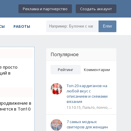
Реклама и партнерство
Создать аккаунт
СЫ
РАБОТЫ
Enter
Популярное
е просто
Рейтинг
Комментарии
ций в
Топ-20 кардиганов на
любой вкус с
описанием и схемами
вязания
 продвижение в
13.10.15, Пальто, пончо, кардиганы
инется в Топ10
7 самых модных
свитеров для женщин