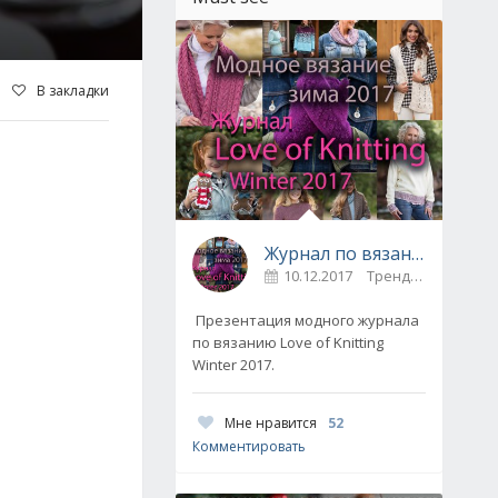
В закладки
Журнал по вязанию Love of Knitting выпуск Зима 2017
10.12.2017
Тренды / Вдохновение
Презентация модного журнала
по вязанию Love of Knitting
Winter 2017.
Мне нравится
52
Комментировать