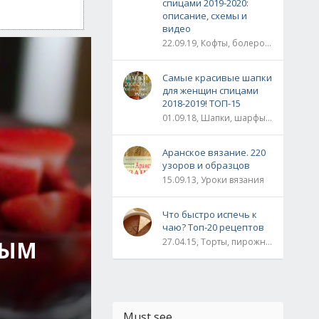
спицами 2019-2020:
описание, схемы и
видео
22.09.19, Кофты, болеро, жакеты, жилеты, пуловеры и свитера
Самые красивые шапки
для женщин спицами
2018-2019! ТОП-15
01.09.18, Шапки, шарфы, шали, снуды и палантины
Аранское вязание. 220
узоров и образцов
15.09.13, Уроки вязания
Что быстро испечь к
чаю? Топ-20 рецептов
НЫМ
27.04.15, Торты, пирожные, рулеты / Булки, пироги / Печенье, кексы, маффины / На скорую руку
Must see