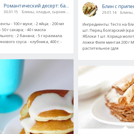
Романтический десерт: банановые блинчики с клубнич
Блин с припе
 фото
30.01.15
Блины, оладьи, сырники / Завтраки / Десерты
29.01.14
Блины,
маффины / На скорую руку
нты - 100 г муки; - 2 яйца; - 200 мл
Ингредиенты: Тесто на бли
 50 г сахара; - 40 г масла
шт. Перец болгарский (кра
ьного; - 2 банана; - 5 г крахмала.
Яблоки 1 шт. Корица молот
нового соуса: - клубника, 400 г; -
ложки Филе минтая 200 г 
растительное (для