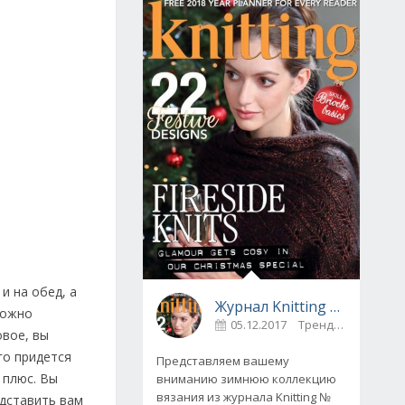
и на обед, а
Журнал Knitting № 175, декабрь 2017
можно
05.12.2017
Тренды
0
овое, вы
го придется
Представляем вашему
 плюс. Вы
вниманию зимнюю коллекцию
вязания из журнала Knitting №
едставить вам