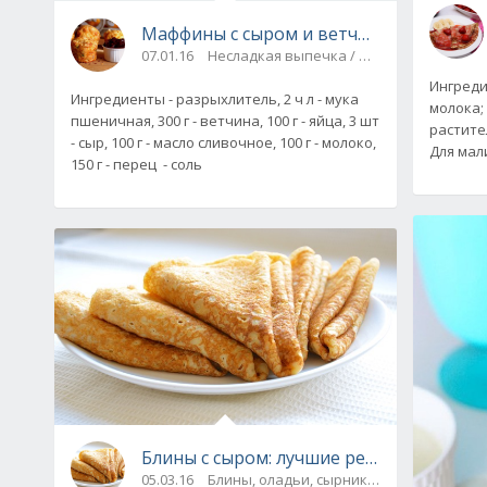
Маффины с сыром и ветчиной, рецепт с
07.01.16
Несладкая выпечка / Печенье, кексы, 
Ингредие
Ингредиенты - разрыхлитель, 2 ч л - мука
молока; -
пшеничная, 300 г - ветчина, 100 г - яйца, 3 шт
растител
- сыр, 100 г - масло сливочное, 100 г - молоко,
Для мали
150 г - перец - соль
Блины с сыром: лучшие рецепты
05.03.16
Блины, оладьи, сырники / Завтраки