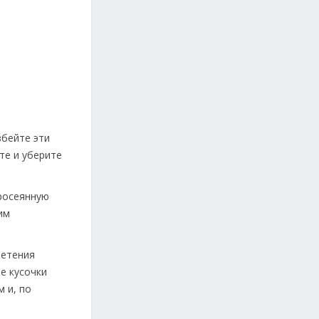
збейте эти
те и уберите
просеянную
им
ретения
е кусочки
 и, по