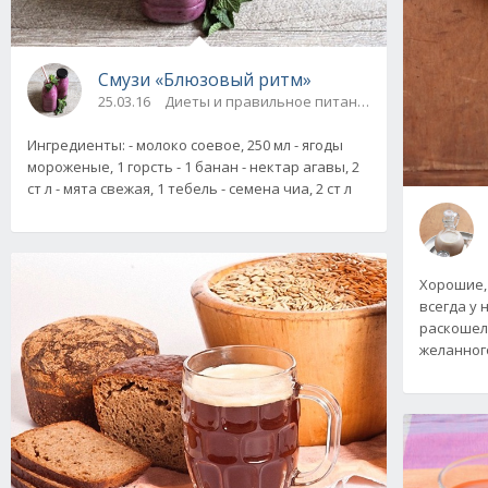
Смузи «Блюзовый ритм»
25.03.16
Диеты и правильное питание / Напитки
Ингредиенты: - молоко соевое, 250 мл - ягоды
мороженые, 1 горсть - 1 банан - нектар агавы, 2
ст л - мята свежая, 1 тебель - семена чиа, 2 ст л
Хорошие, 
всегда у 
раскошели
желанного