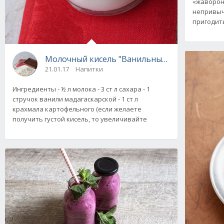
«жаворон
непривыч
пригодит
Молочный кисель "Ванильные облака"
21.01.17
Напитки
Ингредиенты - ½ л молока - 3 ст л сахара - 1
стручок ванили мадагаскарской - 1 ст л
крахмала картофельного (если желаете
получить густой кисель, то увеличивайте