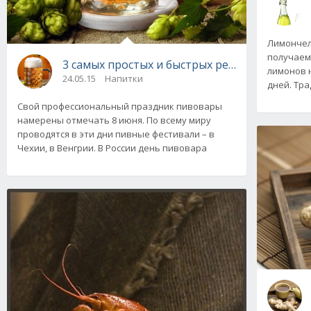
Лимончел
получаем
3 самых простых и быстрых рецепта домашн
лимонов н
24.05.15
Напитки
дней. Тр
Свой профессиональный праздник пивовары
намерены отмечать 8 июня. По всему миру
проводятся в эти дни пивные фестивали – в
Чехии, в Венгрии. В России день пивовара