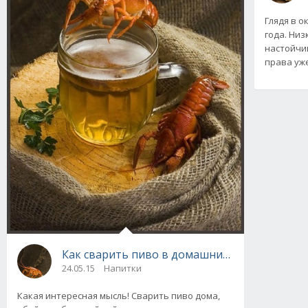
Глядя в о
года. Низ
настойчив
права уже
Как сварить пиво в домашних условиях: кла
24.05.15
Напитки
Какая интересная мысль! Сварить пиво дома,