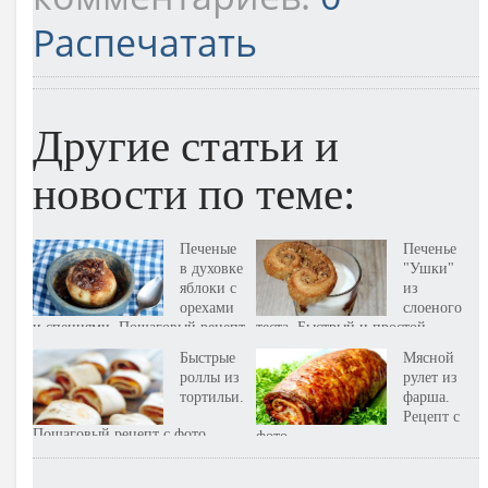
Распечатать
Другие статьи и
новости по теме:
Печеные
Печенье
в духовке
"Ушки"
яблоки с
из
орехами
слоеного
и специями. Пошаговый рецепт
теста. Быстрый и простой,
с фото
пошаговый рецепт с фото
Быстрые
Мясной
роллы из
рулет из
тортильи.
фарша.
Рецепт с
Пошаговый рецепт с фото
фото