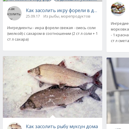
Как засолить икру форели в домашних услов
25.09.17
Из рыбы, морепродуктов
Ингредиен
Ингредиенты - икра форели свежая - смесь соли
морковка 
(мелкой) с сахаром в соотношении (2 ст л соли + 1
- 1 красн
ст л сахара)
ст л смета
Как засолить рыбу муксун дома