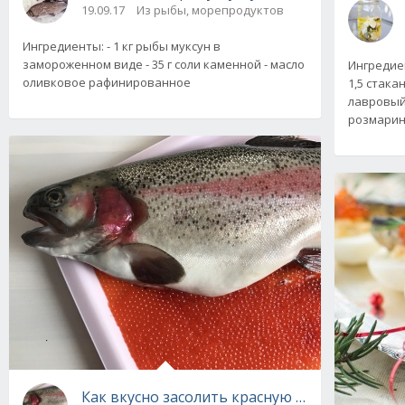
19.09.17
Из рыбы, морепродуктов
Ингредиенты: - 1 кг рыбы муксун в
замороженном виде - 35 г соли каменной - масло
Ингредиент
оливковое рафинированное
1,5 стака
лавровый 
розмарин;
Как вкусно засолить красную икру в домашн