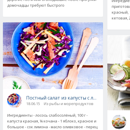
Ингредиен
домочадцы требуют быстрого
приготовл
красный, 
кетовая, 2
Постный салат из капусты с лососем и яблок
18.06.15
Из рыбы и морепродуктов
Ингредиенты - лосось слабосолёный, 100 г -
капуста красная, ¼ кочана - 1 яблоко, красное и
большое - сок лимона - масло оливковое - перец