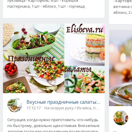
луковица - картофель, 4 шт - корешок
- картофел
пастернака, 1 шт - яблоко, 1 шт - горчица,
ветчина о
яблоко, 2
Вкусные праздничные салаты: рецепты на с
17.12.17
На скорую руку / Из мяса, птицы, яиц / Из ры
Ситуация, когда нужно приготовить что-нибудь
по-быстрому, довольно щекотливая. Внезапные
дорогие гости или оголодавшие после прогулки