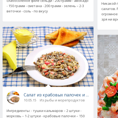
слабосоленое филе сельди - 200 грамм - авокадо
Никакой 
- 150 грамм - сметана - 200 грамм - зелень – 2-3
салатов. 
веточки - соль - по вкусу
огромное
зря ни вр
Салат из крабовых палочек и морской капуст
10.05.15
Из рыбы и морепродуктов
Ингредиенты: - тушки кальмаров – 2 штуки -
морковь – 1-2 штуки - крабовые палочки – 150