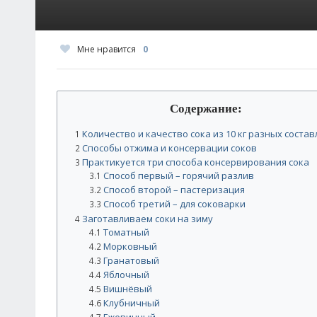
Мне нравится
0
Содержание:
Количество и качество сока из 10 кг разных соста
1
Способы отжима и консервации соков
2
Практикуется три способа консервирования сока
3
Способ первый – горячий разлив
3.1
Способ второй – пастеризация
3.2
Способ третий – для соковарки
3.3
Заготавливаем соки на зиму
4
Томатный
4.1
Морковный
4.2
Гранатовый
4.3
Яблочный
4.4
Вишнёвый
4.5
Клубничный
4.6