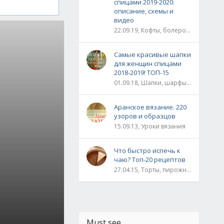
спицами 2019-2020:
описание, схемы и
видео
22.09.19, Кофты, болеро, жакеты, жилеты, пуловеры и свитера
Самые красивые шапки
для женщин спицами
2018-2019! ТОП-15
01.09.18, Шапки, шарфы, шали, снуды и палантины
Аранское вязание. 220
узоров и образцов
15.09.13, Уроки вязания
Что быстро испечь к
чаю? Топ-20 рецептов
27.04.15, Торты, пирожные, рулеты / Булки, пироги / Печенье, кексы, маффины / На скорую руку
Must see