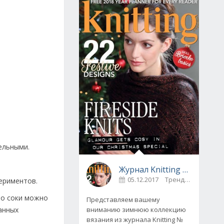
ельными.
Журнал Knitting № 175, декабрь 2017
05.12.2017
Тренды
0
периментов.
то соки можно
Представляем вашему
вниманию зимнюю коллекцию
анных
вязания из журнала Knitting №