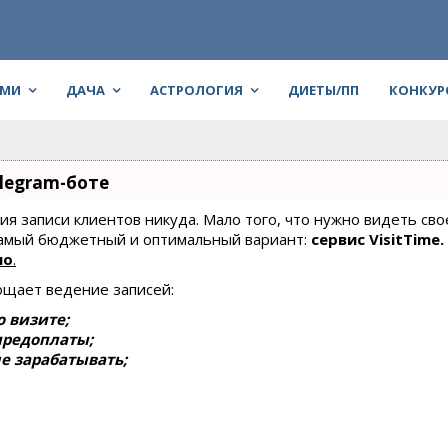
АМИ
ДАЧА
АСТРОЛОГИЯ
ДИЕТЫ/ПП
КОНКУР
legram-боте
ния записи клиентов никуда. Мало того, что нужно видеть сво
 самый бюджетный и оптимальный вариант:
сервис VisitTime.
но
.
ощает ведение записей:
 визите;
предоплаты;
е зарабатывать;