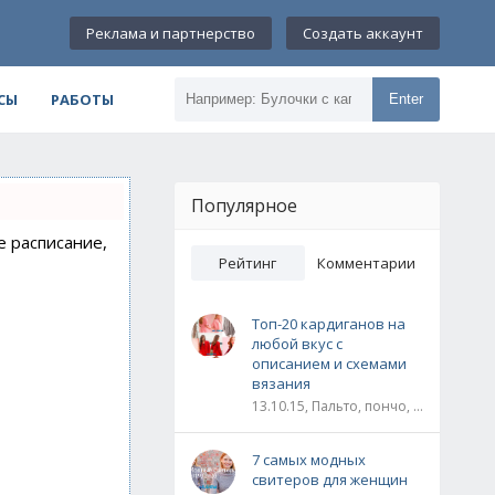
Реклама и партнерство
Создать аккаунт
СЫ
РАБОТЫ
Enter
Популярное
е расписание,
Рейтинг
Комментарии
Топ-20 кардиганов на
любой вкус с
описанием и схемами
вязания
13.10.15, Пальто, пончо, кардиганы
7 самых модных
свитеров для женщин