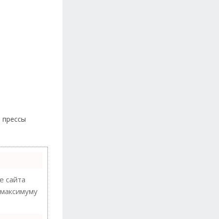
е прессы
 сайта
 максимуму