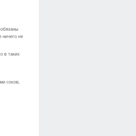
ы обязаны
е ничего не
о в таких
ми соков,