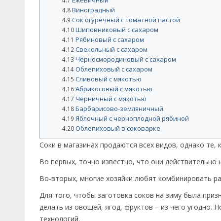
Ежевичный
4.7
Виноградный
4.8
Сок огуречный с томатной пастой
4.9
Шиповниковый с сахаром
4.10
Рябиновый с сахаром
4.11
Свекольный с сахаром
4.12
Черносмородиновый с сахаром
4.13
Облепиховый с сахаром
4.14
Сливовый с мякотью
4.15
Абрикосовый с мякотью
4.16
Черничный с мякотью
4.17
Барбарисово-земляничный
4.18
Яблочный с черноплодной рябиной
4.19
Облепиховый в соковарке
4.20
Соки в магазинах продаются всех видов, однако те
Во первых, точно известно, что они действительно 
Во-вторых, многие хозяйки любят комбинировать раз
Для того, чтобы заготовка соков на зиму была приз
делать из овощей, ягод, фруктов – из чего угодно.
технологий.