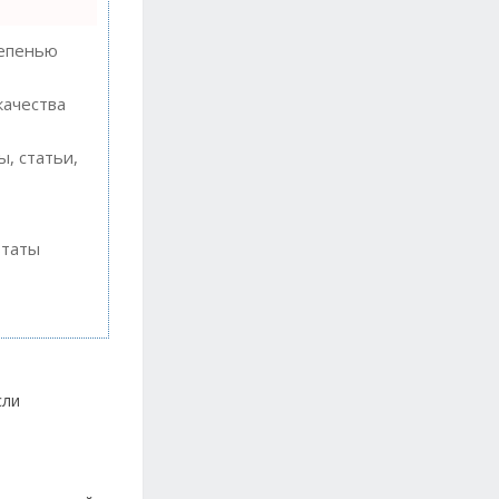
тепенью
качества
, статьи,
ьтаты
сли