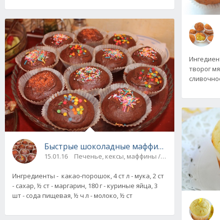
Ингедиенты
творог мяг
сливочное,
Быстрые шоколадные маффины
15.01.16
Печенье, кексы, маффины / На скорую руку
Ингредиенты - какао-порошок, 4 ст л - мука, 2 ст
- сахар, ½ ст - маргарин, 180 г - куриные яйца, 3
шт - сода пищевая, ½ ч л - молоко, ½ ст