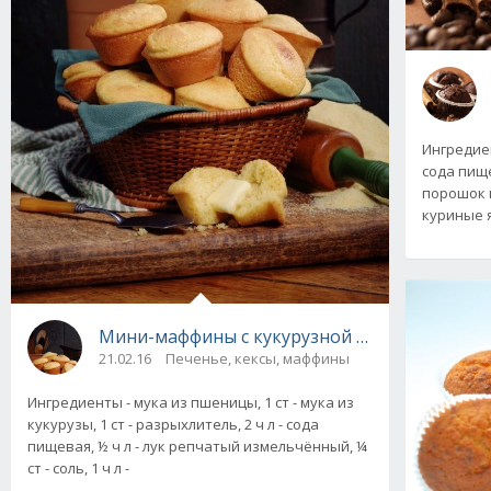
Ингредиен
сода пищев
порошок ка
куриные я
Мини-маффины с кукурузной мукой, рецепт
21.02.16
Печенье, кексы, маффины
Ингредиенты - мука из пшеницы, 1 ст - мука из
кукурузы, 1 ст - разрыхлитель, 2 ч л - сода
пищевая, ½ ч л - лук репчатый измельчённый, ¼
ст - соль, 1 ч л -