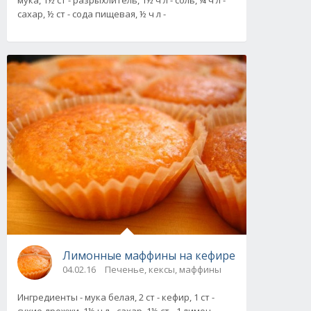
мука, 1½ ст - разрыхлитель, 1½ ч л - соль, ¼ ч л -
сахар, ½ ст - сода пищевая, ½ ч л -
Лимонные маффины на кефире
04.02.16
Печенье, кексы, маффины
Ингредиенты - мука белая, 2 ст - кефир, 1 ст -
сухие дрожжи, 1½ ч л - сахар, 1½ ст - 1 лимон -