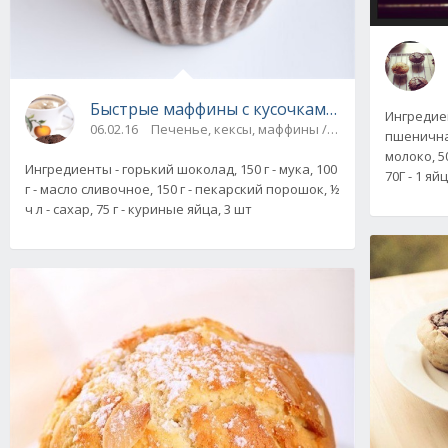
Быстрые маффины с кусочками шоколада
Ингредиен
06.02.16
Печенье, кексы, маффины / На скорую руку
пшеничная,
молоко, 5
Ингредиенты - горький шоколад, 150 г - мука, 100
70Г - 1 яй
г - масло сливочное, 150 г - пекарский порошок, ½
ч л - сахар, 75 г - куриные яйца, 3 шт