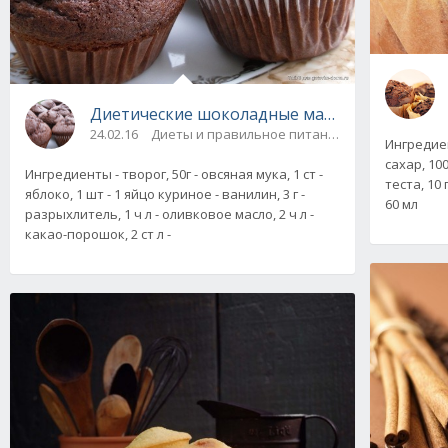
Диетические шоколадные маффины
24.02.16
Диеты и правильное питание / Печенье, кек
Ингредиен
сахар, 100
Ингредиенты - творог, 50г - овсяная мука, 1 ст -
теста, 10 
яблоко, 1 шт - 1 яйцо куриное - ванилин, 3 г -
60 мл
разрыхлитель, 1 ч л - оливковое масло, 2 ч л -
какао-порошок, 2 ст л -