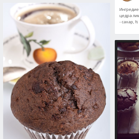
Ингредиент
цедра лим
- сахар, ½