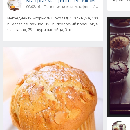
Быстрые маффины с кусочками шоколада
06.02.16
Печенье, кексы, маффины / На скорую руку
Ингредиенты - горький шоколад, 150 г - мука, 100
г - масло сливочное, 150 г - пекарский порошок, ½
ч л - сахар, 75 г - куриные яйца, 3 шт