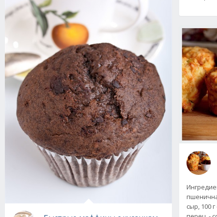
Ингредиен
пшеничная,
сыр, 100 г
перец - с