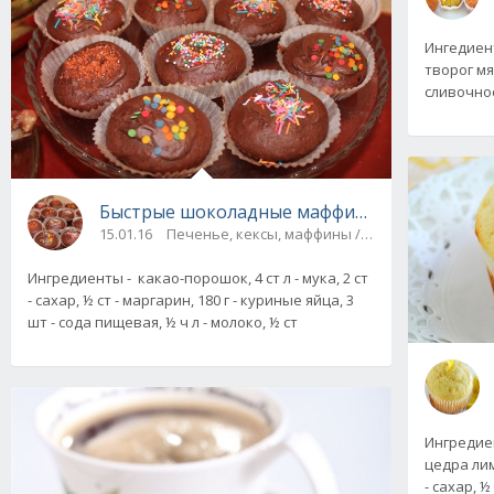
Ингедиенты
творог мяг
сливочное,
Быстрые шоколадные маффины
15.01.16
Печенье, кексы, маффины / На скорую руку
Ингредиенты - какао-порошок, 4 ст л - мука, 2 ст
- сахар, ½ ст - маргарин, 180 г - куриные яйца, 3
шт - сода пищевая, ½ ч л - молоко, ½ ст
Ингредиент
цедра лим
- сахар, ½