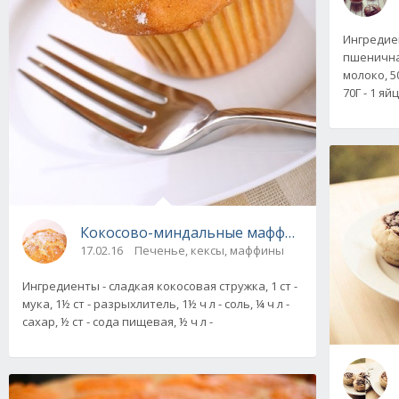
Ингредиен
пшеничная,
молоко, 5
70Г - 1 яй
Кокосово-миндальные маффины, рецепт
17.02.16
Печенье, кексы, маффины
Ингредиенты - сладкая кокосовая стружка, 1 ст -
мука, 1½ ст - разрыхлитель, 1½ ч л - соль, ¼ ч л -
сахар, ½ ст - сода пищевая, ½ ч л -