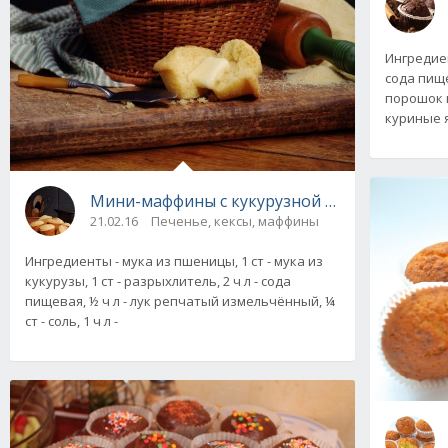
Ингредиен
сода пищев
порошок ка
куриные я
Мини-маффины с кукурузной мукой, рецепт
21.02.16
Печенье, кексы, маффины
Ингредиенты - мука из пшеницы, 1 ст - мука из
кукурузы, 1 ст - разрыхлитель, 2 ч л - сода
пищевая, ½ ч л - лук репчатый измельчённый, ¼
ст - соль, 1 ч л -