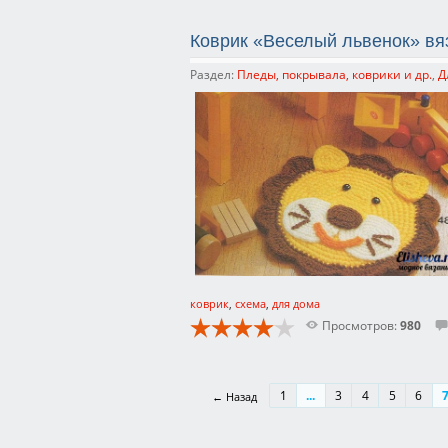
Коврик «Веселый львенок» вя
Раздел:
Пледы, покрывала, коврики и др.
,
Д
коврик
,
схема
,
для дома
Просмотров:
980
1
...
3
4
5
6
← Назад