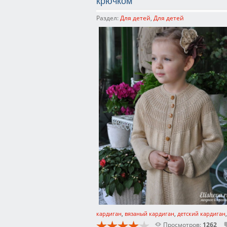
крючком
Раздел:
Для детей
,
Для детей
кардиган
,
вязаный кардиган
,
детский кардиган
Просмотров:
1262