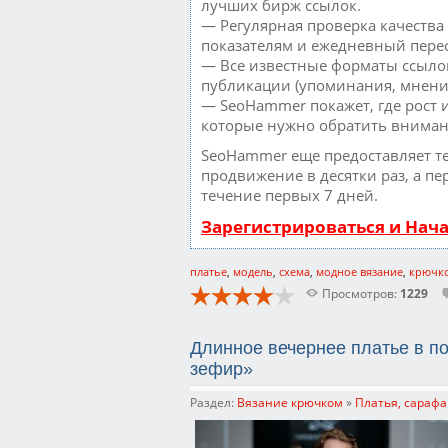
лучших бирж ссылок.
— Регулярная проверка качества
показателям и ежедневный перес
— Все известные форматы ссылок
публикации (упоминания, мнения,
— SeoHammer покажет, где рост и
которые нужно обратить вниман
SeoHammer еще предоставляет 
продвижение в десятки раз, а пе
течение первых 7 дней.
Зарегистрироваться и Нач
платье
,
модель
,
схема
,
модное вязание
,
крючк
Просмотров:
1229
Длинное вечернее платье в п
зефир»
Раздел:
Вязание крючком
»
Платья, сарафа