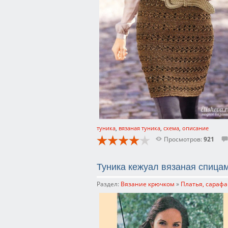
туника
,
вязаная туника
,
схема
,
описание
Просмотров:
921
Туника кежуал вязаная спица
Раздел:
Вязание крючком
»
Платья, сарафа