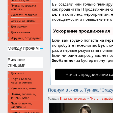
Вы создали или только планирует
Пледы, покрывала,
как продвигать? Продвижение сай
коврики
целый комплекс мероприятий, 
Скатерти, салфетки
посещаемости и повышение его 
Шторы, занавески
Для мужчин
Ускорение продвижения
Для животных
Игрушки, безделушки
Если вам трудно попасть на пер
попробуйте технологию
Буст
, о
Между прочим
раз, а первые результаты появл
Если ни один запрос у вас не пр
Вязание
SeoHammer
за бустер
вернут де
спицами
Для детей
Начать продвижение с
Кофты, балеро,
жакеты, жилеты
Купальники, топы
Подиум в жизнь. Туника "Crazy
Платья, сарафаны,
туники, юбки
Раздел:
Вязание крючком
»
Платья, сарафа
Пальто, пончо,
кардиганы
Шапки, шарфы, шали