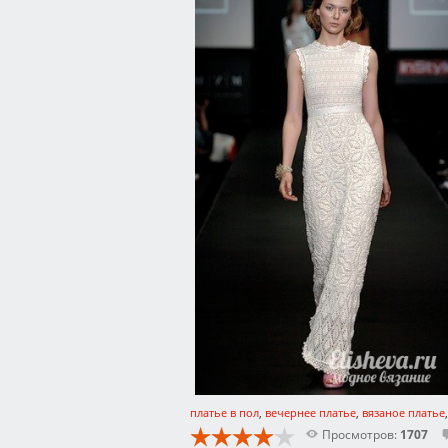
платье в пол
,
вечернее платье
,
вязаное платье
Просмотров:
1707