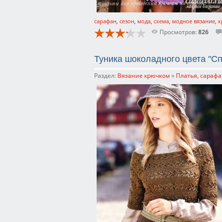
сарафан
,
сезон
,
мода
,
схема
,
модное вязание
,
к
Просмотров:
826
Туника шоколадного цвета "С
Раздел:
Вязание крючком
»
Платья, сарафа