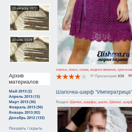
23 августа, 10:51
20 мая, 13:29
платье
,
сезон
,
схема
,
модное вязание
,
крючко
Архив
Просмотров:
630
материалов
Май 2013 (2)
Шапочка-шарф "Императрица"
Апрель 2013 (13)
Март 2013 (30)
Раздел:
Шапки, шарфы, шали
,
Шапки, шар
Февраль 2013 (50)
Январь 2013 (92)
Декабрь 2012 (133)
Показать / скрыть