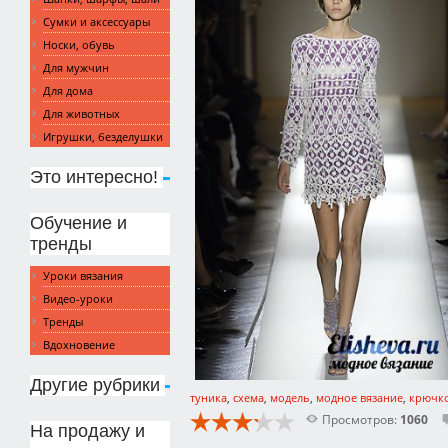
Сумки и аксессуары
Носки, обувь
Для мужчин
Для дома
Для животных
Игрушки, безделушки
Это интересно!
Обучение и
тренды
Уроки вязания
Видео-уроки
Тренды
Вдохновение
Другие рубрики
туника
,
схема
,
модель
,
модное вязание
,
крючк
Просмотров:
1060
На продажу и