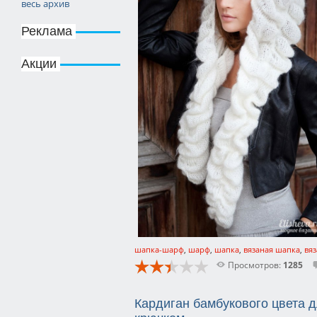
весь архив
Реклама
Акции
шапка-шарф
,
шарф
,
шапка
,
вязаная шапка
,
вя
Просмотров:
1285
Кардиган бамбукового цвета 