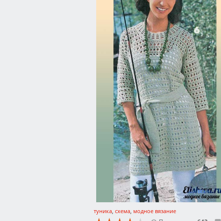
туника
,
схема
,
модное вязание