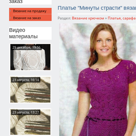
заказ
Платье "Минуты страсти" вяз
Вязание на продажу
Раздел:
Вязание крючком
»
Платья, сарафа
Вязание на заказ
Видео
материалы
29 декабря, 19:56
23 августа, 16:14
23 августа, 13:27