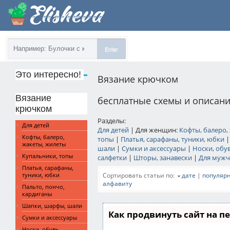
Enter
Это интересно!
Вязание крючком
Вязание
бесплатные схемы и описани
крючком
Разделы:
Для детей
Для детей
| Для женщин:
Кофты, балеро,
Кофты, балеро,
топы
|
Платья, сарафаны, туники, юбки
жакеты, жилеты
шали
|
Сумки и аксессуары
|
Носки, обу
Купальники, топы
салфетки
|
Шторы, занавески
|
Для муж
Платья, сарафаны,
Сортировать статьи по:
дате
|
популяр
туники, юбки
алфавиту
Пальто, пончо,
кардиганы
Шапки, шарфы, шали
Как продвинуть сайт на п
Сумки и аксессуары
Носки, обувь