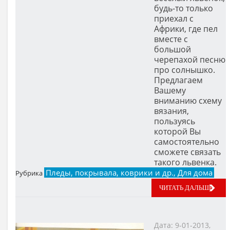
будь-то только
приехал с
Африки, где пел
вместе с
большой
черепахой песню
про солнышко.
Предлагаем
Вашему
вниманию схему
вязания,
пользуясь
которой Вы
самостоятельно
сможете связать
такого львенка.
Пледы, покрывала, коврики и др., Для дома
Рубрика
ЧИТАТЬ ДАЛЬШЕ
Дата: 9-01-2013,