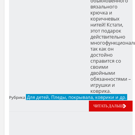
обыкновенного
вязального
крючка и
коричневых
нитей! Кстати,
этот подарок
действительно
многофункционал
так как он
достойно
справится со
своими
двойными
обязанностями –
игрушки и
коврика.
Для детей, Пледы, покрывала, коврики и др.
Рубрика
ЧИТАТЬ ДАЛЬШЕ