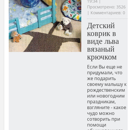
19:34 |
Просмотрено: 3526
| Комментариев: 0
Детский
коврик в
виде льва
вязаный
крючком
Если Вы еще не
придумали, что
же подарить
своему малышу к
рождественским
или новогодним
праздникам,
взгляните - какое
чудо можно
сотворить при
помощи