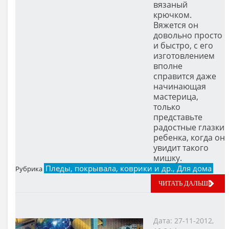
вязаный
крючком.
Вяжется он
довольно просто
и быстро, с его
изготовлением
вполне
справится даже
начинающая
мастерица,
только
представьте
радостные глазки
ребенка, когда он
увидит такого
мишку.
Пледы, покрывала, коврики и др., Для дома
Рубрика
ЧИТАТЬ ДАЛЬШЕ
Дата: 27-11-2012,