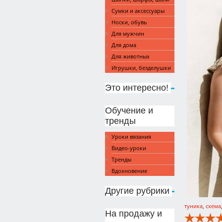
Сумки и аксессуары
Носки, обувь
Для мужчин
Для дома
Для животных
Игрушки, безделушки
Это интересно!
Обучение и
тренды
Уроки вязания
Видео-уроки
Тренды
Вдохновение
Другие рубрики
туника
,
схема
На продажу и