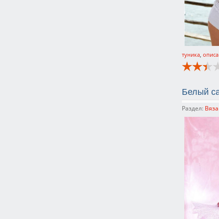
туника
,
описа
Белый с
Раздел:
Вяза