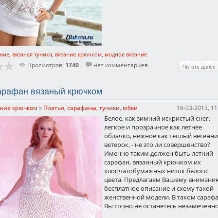
ние
,
вязаная туника
,
вязание крючком
,
модное вязание
Просмотров:
1740
нет комментариев
Читать далее
арафан вязаный крючком
ние крючком
»
Платья, сарафаны, туники, юбки
16-03-2013, 11
Белое, как зимний искристый снег,
легкое и прозрачное как летнее
облачко, нежное как теплый весенн
ветерок, - не это ли совершенство?
Именно таким должен быть летний
сарафан, вязанный крючком их
хлопчатобумажных ниток белого
цвета. Предлагаем Вашему внимани
бесплатное описание и схему такой
женственной модели. В таком сараф
Вы точно не останетесь незамеченно