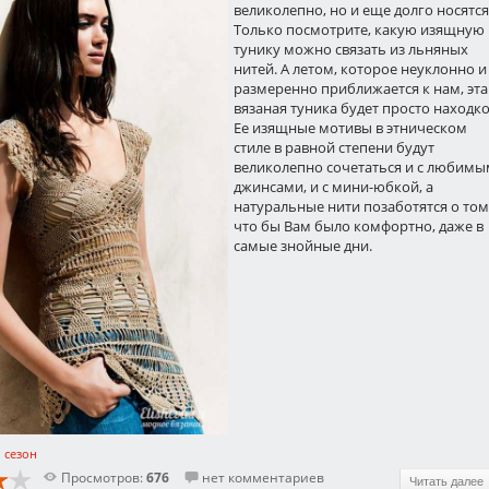
великолепно, но и еще долго носятся
Только посмотрите, какую изящную
тунику можно связать из льняных
нитей. А летом, которое неуклонно и
размеренно приближается к нам, эта
вязаная туника будет просто находко
Ее изящные мотивы в этническом
стиле в равной степени будут
великолепно сочетаться и с любим
джинсами, и с мини-юбкой, а
натуральные нити позаботятся о том
что бы Вам было комфортно, даже в
самые знойные дни.
,
сезон
Просмотров:
676
нет комментариев
Читать далее