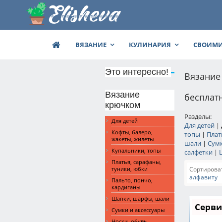
ВЯЗАНИЕ
КУЛИНАРИЯ
СВОИМИ
Это интересно!
Вязание
Вязание
бесплат
крючком
Разделы:
Для детей
Для детей
|
Кофты, балеро,
топы
|
Плат
жакеты, жилеты
шали
|
Сумк
Купальники, топы
салфетки
|
Платья, сарафаны,
Сортироват
туники, юбки
алфавиту
Пальто, пончо,
кардиганы
Шапки, шарфы, шали
Серви
Сумки и аксессуары
Носки, обувь