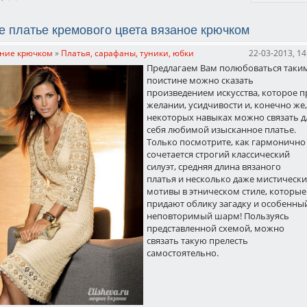
 платье кремового цвета вязаное крючком
ние крючком
»
Платья, сарафаны, туники, юбки
22-03-2013, 14
Предлагаем Вам полюбоваться таким
поистине можно сказать
произведением искусства, которое п
желании, усидчивости и, конечно же,
некоторых навыках можно связать д
себя любимой изысканное платье.
Только посмотрите, как гармонично
сочетается строгий классический
силуэт, средняя длина вязаного
платья и несколько даже мистическ
мотивы в этническом стиле, которые
придают облику загадку и особенны
неповторимый шарм! Пользуясь
представленной схемой, можно
связать такую прелесть
самостоятельно.