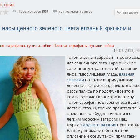
ье
,
схема
Просмотров:
809
нет комментариев
Читать далее
 насыщенного зеленого цвета вязаный крючком и
ья, сарафаны, туники, юбки
,
Платья, сарафаны, туники, юбки
19-03-2013, 20
Такой вязаный сарафан – просто соз
для солнечного лета. Гармоничное
сочетание узора сеточкой по линии
лифа, плюс лицевая гладь,
вязаная
спицами
по талии и причудливые
лепестки в форме сердечек, которые
рассыпались по подолу, - все это в
комплексе дает красивую картину.
Такой сарафан подчеркнет все Ваши
достоинства. И, только представьте, 
прекрасно он будет сочетаться с
легким морским загаром! Наш
журнал
модного вязания
приготови
Вашему вниманию бесплатное
описание и схему такой, прям таки,