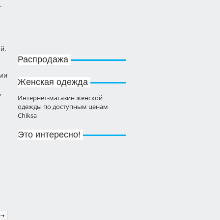
.
Мини-платье вязаное
крючком
Вязание крючком
»
Платья,
сарафаны, туники, юбки
й.
Распродажа
Рецепт свиной корейки
на гриле
ыми
Женская одежда
Кулинария
»
Пикник
,
Интернет-магазин женской
одежды по доступным ценам
Chiksa
Ажурное болеро вязаное
спицами
Это интересно!
Вязание спицами
»
Кофты,
балеро, жакеты, жилеты
Шашлык из свиной шеи
Кулинария
»
Пикник