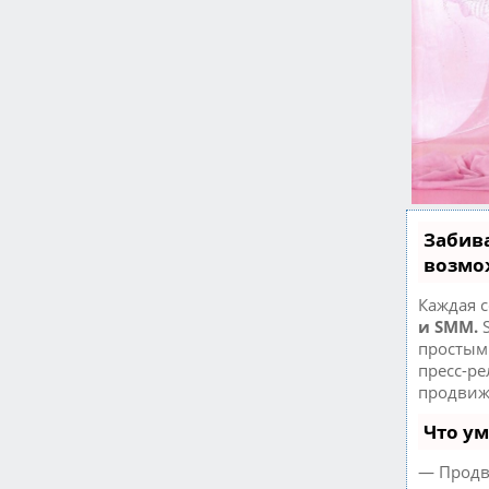
Забив
возмо
Каждая с
и SMM.
S
простым 
пресс-р
продвиж
Что у
— Продв