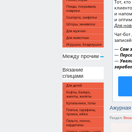
Тот, кт
Пледы, покрывала,
клиенто
коврики
и напом
Скатерти, салфетки
и опти
Шторы, занавески
Для но
Для мужчин
Чат-бот
Для животных
записей
Игрушки, безделушки
—
Сам 
—
Перс
Между прочим
—
Увел
зараба
Вязание
спицами
Для детей
Кофты, балеро,
жакеты, жилеты
Купальники, топы
Ажурная 
Платья, сарафаны,
туники, юбки
Раздел:
Вяза
Пальто, пончо,
кардиганы
Шапки, шарфы, шали