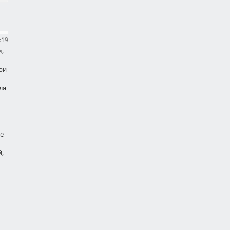
Ажурный топ вязаный
спицами
Вязание спицами
»
:19
Купальники, топы
,
ри
ля
ие
й,