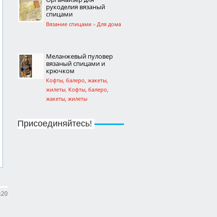
рукоделия вязаный
спицами
Вязание спицами
»
Для дома
Меланжевый пуловер
вязаный спицами и
крючком
Кофты, балеро, жакеты,
жилеты
,
Кофты, балеро,
жакеты, жилеты
Ажурный шраг вязаный
спицами
Присоединяйтесь!
Вязание спицами
»
Кофты,
балеро, жакеты, жилеты
Ажурная туника вязаная
крючком
Вязание крючком
»
Платья,
:20
сарафаны, туники, юбки