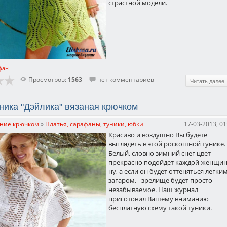
страстной модели.
фан
Просмотров:
1563
нет комментариев
Читать далее
ника "Дэйлика" вязаная крючком
ние крючком
»
Платья, сарафаны, туники, юбки
17-03-2013, 01
Красиво и воздушно Вы будете
выглядеть в этой роскошной тунике.
Белый, словно зимний снег цвет
прекрасно подойдет каждой женщин
ну, а если он будет оттеняться легки
загаром, - зрелище будет просто
незабываемое. Наш журнал
приготовил Вашему вниманию
бесплатную схему такой туники.