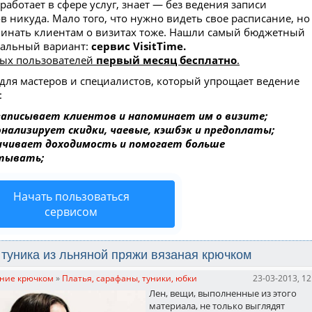
о работает в сфере услуг, знает — без ведения записи
в никуда. Мало того, что нужно видеть свое расписание, но
инать клиентам о визитах тоже. Нашли самый бюджетный
мальный вариант:
сервис VisitTime.
вых пользователей
первый месяц бесплатно
.
 для мастеров и специалистов, который упрощает ведение
:
записывает клиентов и напоминает им о визите;
онализирует скидки, чаевые, кэшбэк и предоплаты;
ичивает доходимость и помогает больше
тывать;
Начать пользоваться
сервисом
туника из льняной пряжи вязаная крючком
ние крючком
»
Платья, сарафаны, туники, юбки
23-03-2013, 12
Лен, вещи, выполненные из этого
материала, не только выглядят