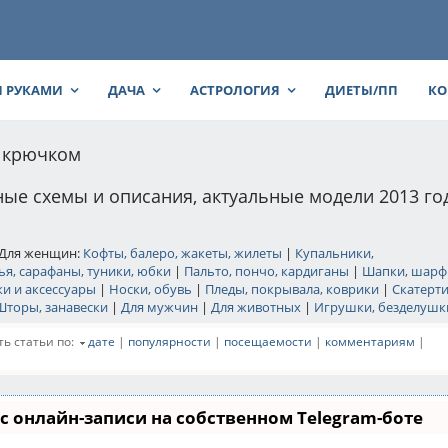
 РУКАМИ
ДАЧА
АСТРОЛОГИЯ
ДИЕТЫ/ПП
КО
 крючком
ные схемы и описания, актуальные модели 2013 го
 Для женщин:
Кофты, балеро, жакеты, жилеты
|
Купальники,
ья, сарафаны, туники, юбки
|
Пальто, пончо, кардиганы
|
Шапки, шарф
и и аксессуары
|
Носки, обувь
|
Пледы, покрывала, коврики
|
Скатерти
Шторы, занавески
|
Для мужчин
|
Для животных
|
Игрушки, безделушк
ь статьи по:
дате
|
популярности
|
посещаемости
|
комментариям
|
с онлайн-записи на собственном Telegram-боте