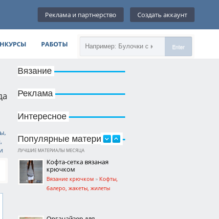
Реклама и партнерство
Создать аккаунт
НКУРСЫ
РАБОТЫ
Enter
Вязание
Реклама
да
Интересное
ы,
Популярные материалы
,
и
ЛУЧШИЕ МАТЕРИАЛЫ МЕСЯЦА
Кофта-сетка вязаная
крючком
Вязание крючком
»
Кофты,
балеро, жакеты, жилеты
Органайзер для