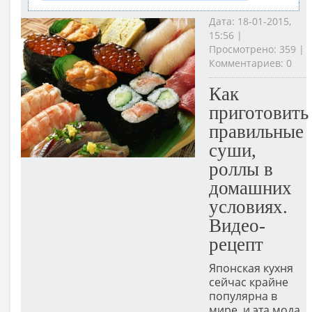
Дата: 18-01-2015,
15:56 |
Просмотрено: 359 |
Комментариев: 0
Как
приготовить
правильные
суши,
роллы в
домашних
условиях.
Видео-
рецепт
Японская кухня
сейчас крайне
популярна в
мире, и эта мода