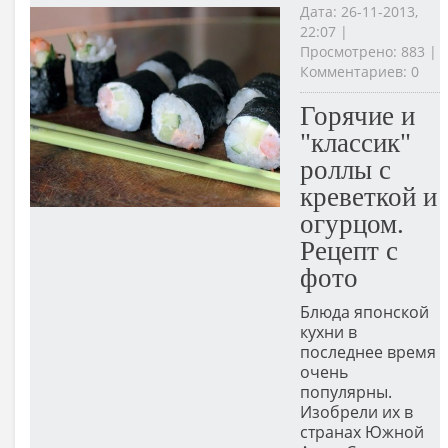
Дата: 26-11-2013,
22:07 |
Просмотрено: 883 |
Комментариев: 0
Горячие и
"классик"
роллы с
креветкой и
огурцом.
Рецепт с
фото
Блюда японской
кухни в
последнее время
очень
популярны.
Изобрели их в
странах Южной