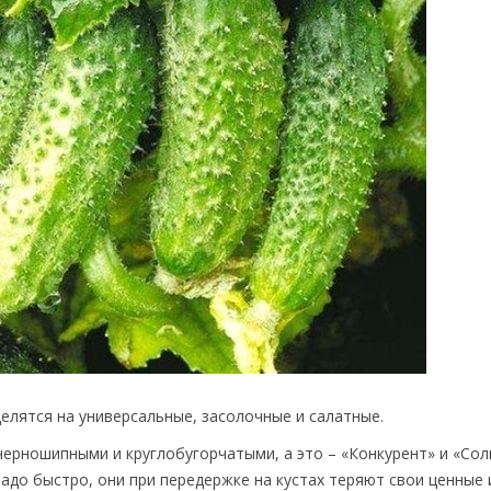
делятся на универсальные, засолочные и салатные.
черношипными и круглобугорчатыми, а это – «Конкурент» и «Сол
надо быстро, они при передержке на кустах теряют свои ценные 