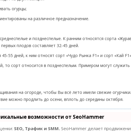
ивать огурцы;
риентированы на различное предназначение.
среднеспелые и позднеспелые. К ранним относятся сорта «Журав
 первых плодов составляет 32-45 дней.
5-55 дней, к ним относят сорт «Чудо Рынка F1» и сорт «Кай F1»
й, то сорт относится в позднеспелым. Примером могут служить
ивания на огороде, чтобы Вы всё лето имели свежие огурчики. 
твие можно продлить до осени, вплоть до середины октября.
никальные возможности от SeoHammer
оценки:
SEO, Трафик и SMM.
SeoHammer делает продвижение