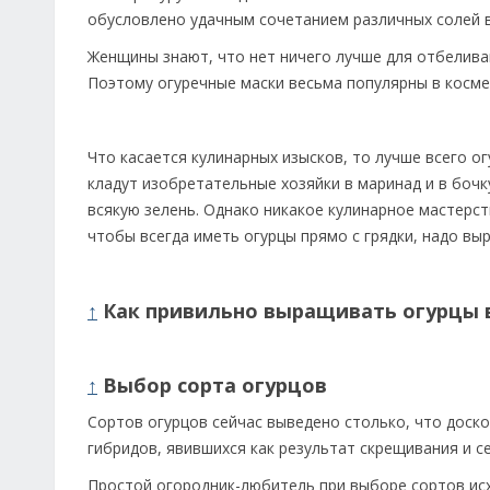
обусловлено удачным сочетанием различных солей 
Женщины знают, что нет ничего лучше для отбелива
Поэтому огуречные маски весьма популярны в косме
Что касается кулинарных изысков, то лучше всего ог
кладут изобретательные хозяйки в маринад и в бочку 
всякую зелень. Однако никакое кулинарное мастерс
чтобы всегда иметь огурцы прямо с грядки, надо вы
↑
Как привильно выращивать огурцы в 
↑
Выбор сорта огурцов
Сортов огурцов сейчас выведено столько, что доск
гибридов, явившихся как результат скрещивания и 
Простой огородник-любитель при выборе сортов исх