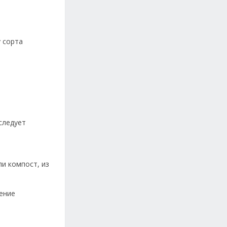
у сорта
следует
ли компост, из
ение