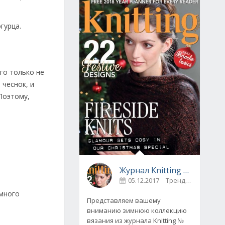
гурца.
его только не
 чеснок, и
Поэтому,
Журнал Knitting № 175, декабрь 2017
05.12.2017
Тренды
0
 много
Представляем вашему
вниманию зимнюю коллекцию
вязания из журнала Knitting №