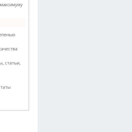
 максимуму
тепенью
качества
, статьи,
ьтаты