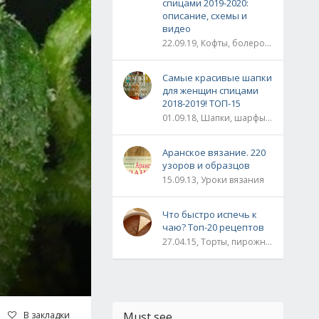
спицами 2019-2020:
описание, схемы и
видео
22.09.19, Кофты, болеро, жакеты, жилеты, пуловеры и свитера
Самые красивые шапки
для женщин спицами
2018-2019! ТОП-15
01.09.18, Шапки, шарфы, шали, снуды и палантины
Аранское вязание. 220
узоров и образцов
15.09.13, Уроки вязания
Что быстро испечь к
чаю? Топ-20 рецептов
27.04.15, Торты, пирожные, рулеты / Булки, пироги / Печенье, кексы, маффины / На скорую руку
В закладки
Must see