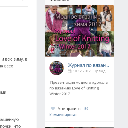
 и всю зиму, в
Журнал по вязанию Love of Knitting выпуск Зима 2017
я всех
10.12.2017
Тренды / Вдохновение
Презентация модного журнала
по вязанию Love of Knitting
ыми
Winter 2017.
Мне нравится
59
Комментировать
овышенную
почки, что