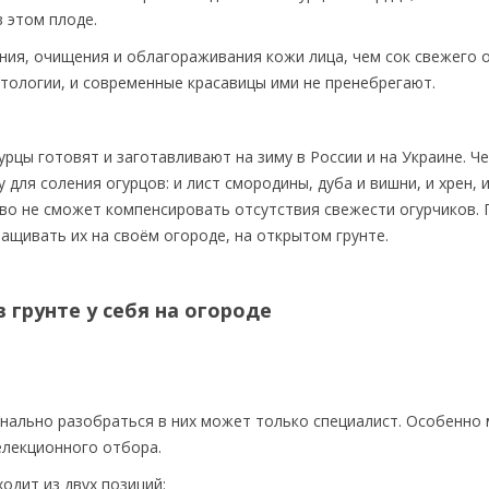
в этом плоде.
ния, очищения и облагораживания кожи лица, чем сок свежего о
тологии, и современные красавицы ими не пренебрегают.
урцы готовят и заготавливают на зиму в России и на Украине. Ч
для соления огурцов: и лист смородины, дуба и вишни, и хрен, и
тво не сможет компенсировать отсутствия свежести огурчиков. 
ращивать их на своём огороде, на открытом грунте.
грунте у себя на огороде
онально разобраться в них может только специалист. Особенно
селекционного отбора.
одит из двух позиций: