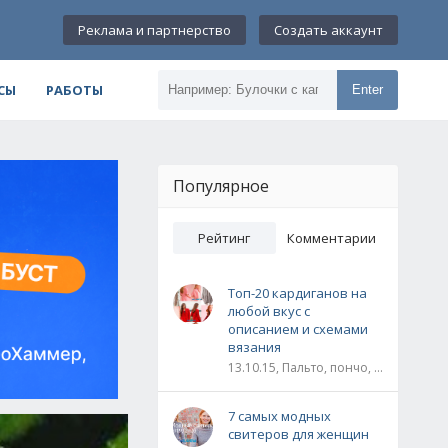
Реклама и партнерство
Создать аккаунт
СЫ
РАБОТЫ
Enter
Популярное
Рейтинг
Комментарии
Топ-20 кардиганов на
любой вкус с
описанием и схемами
вязания
13.10.15, Пальто, пончо, кардиганы
7 самых модных
свитеров для женщин