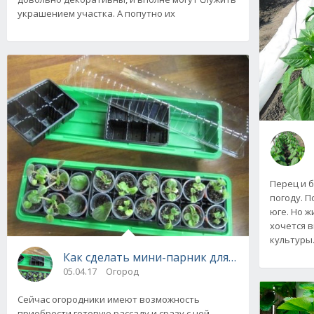
украшением участка. А попутно их
Перец и 
погоду. 
юге. Но 
хочется в
культуры
Как сделать мини-парник для выращивания
05.04.17
Огород
Сейчас огородники имеют возможность
приобрести готовую рассаду и сразу с ней