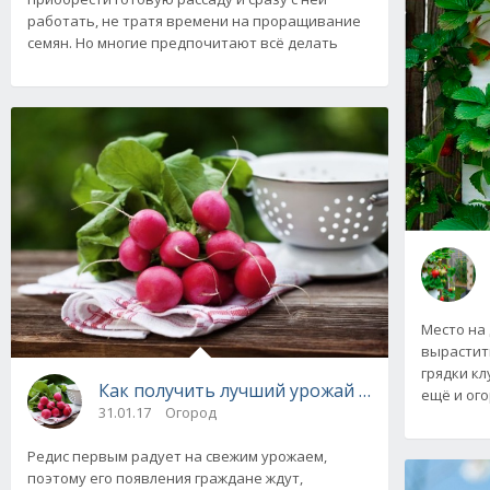
работать, не тратя времени на проращивание
семян. Но многие предпочитают всё делать
Место на 
вырастить
грядки кл
Как получить лучший урожай редиса: выбор
ещё и ого
31.01.17
Огород
Редис первым радует на свежим урожаем,
поэтому его появления граждане ждут,