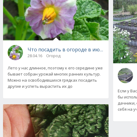
Что посадить в огороде в июле: овощи и зе
28.04.16
Огород
Лето у нас длинное, поэтому к его середине уже
бывает собран урожай многих ранних культур.
Можно на освободившихся грядках посадить
другие и успеть вырастить их до
Если у Ва
бы испол
дачники,
себя на 