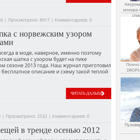
Ажурный
мохера 
спи
:36 | Просмотрено: 8917 | Комментариев: 0
ка с норвежским узором
цами
сегда в моде, наверное, именно поэтому
жская шапка с узором будет на пике
Пончо 
ом сезоне 2013 года. Наш журнал приготовил
DROPS 
бесплатное описание и схему такой теплой
ЧИТАТЬ ДАЛЬШЕ
19 | Просмотрено: 2532 | Комментариев: 0
Пуловер
вещей в тренде осенью 2012