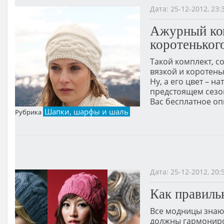
Дата: 25-12-2012, 23
Ажурный ком
коротеньког
Такой комплект, 
вязкой и коротен
Ну, а его цвет – н
предстоящем сезон
Вас бесплатное оп
Шапки, шарфы и шаль
Рубрика
Дата: 25-12-2012, 20
Как правиль
Все модницы знаю
должны гармониро