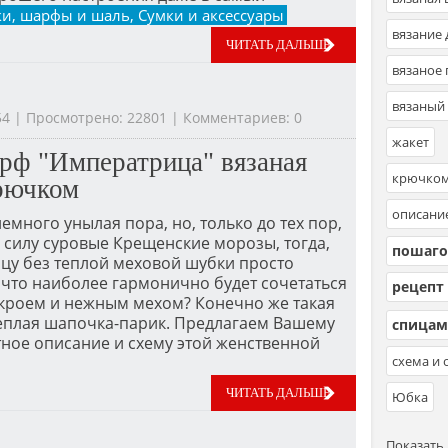
и, шарфы и шаль, Сумки и аксессуары
вязание
ЧИТАТЬ ДАЛЬШЕ
вязаное 
вязаный
:54 | Просмотрено: 22801 | Комментариев: 0
жакет
ф "Императрица" вязаная
крючко
рючком
описани
емного унылая пора, но, только до тех пор,
в силу суровые Крещенские морозы, тогда,
пошаго
ицу без теплой меховой шубки просто
 что наиболее гармонично будет сочетаться
рецепт 
окроем и нежным мехом? Конечно же такая
теплая шапочка-парик. Предлагаем Вашему
спица
ное описание и схему этой женственной
схема и 
ЧИТАТЬ ДАЛЬШЕ
Юбка
Показать 