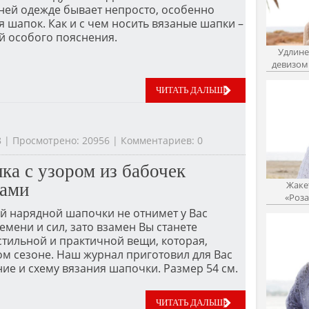
ней одежде бывает непросто, особенно
я шапок. Как и с чем носить вязаные шапки –
й особого пояснения.
Удлине
девизом 
ЧИТАТЬ ДАЛЬШЕ
48 | Просмотрено: 20956 | Комментариев: 0
ка с узором из бабочек
Жаке
цами
«Роза
й нарядной шапочки не отнимет у Вас
мени и сил, зато взамен Вы станете
тильной и практичной вещи, которая,
том сезоне. Наш журнал приготовил для Вас
ие и схему вязания шапочки. Размер 54 см.
ЧИТАТЬ ДАЛЬШЕ