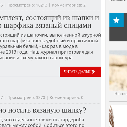
:35 | Просмотрено: 16213 | Комментариев: 2
плект, состоящий из шапки и
о шарфика вязаный спицами
состоящий из шапочки, выполненной ажурной
ького шарфика очень удобный и практичный.
атуральный белый, - как раз в моде в
е 2013 года. Наш журнал приготовил для
исание и схему такого гарнитура.
ЧИТАТЬ ДАЛЬШЕ
Носки 
:57 | Просмотрено: 3370 | Комментариев: 0
но носить вязаную шапку?
т, что отдельные элементы гардероба
вать между собой. Добиться этого по