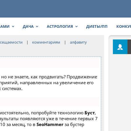
КАМИ
ДАЧА
АСТРОЛОГИЯ
ДИЕТЫ/ПП
КОНКУ
сещаемости
|
комментариям
|
алфавиту
, но не знаете, как продвигать? Продвижение
роприятий, направленных на увеличение его
 системах.
амостоятельно, попробуйте технологию
Буст
,
езультаты появляются уже в течение первых 7
10 за месяц, то в
SeoHammer
за бустер