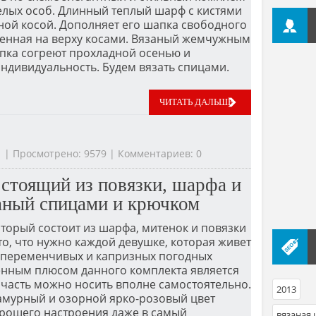
елых особ. Длинный теплый шарф с кистями
ной косой. Дополняет его шапка свободного
шенная на верху косами. Вязаный жемчужным
пка согреют прохладной осенью и
ндивидуальность. Будем вязать спицами.
ЧИТАТЬ ДАЛЬШЕ
01 | Просмотрено: 9579 | Комментариев: 0
остоящий из повязки, шарфа и
аный спицами и крючком
оторый состоит из шарфа, митенок и повязки
 то, что нужно каждой девушке, которая живет
 переменчивых и капризных погодных
енным плюсом данного комплекта является
о часть можно носить вполне самостоятельно.
2013
ламурный и озорной ярко-розовый цвет
орошего настроения даже в самый
вязаная