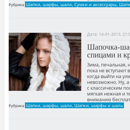
Шапки, шарфы, шали, Сумки и аксессуары, Шапк
Рубрика
Дата: 14-01-2013, 21
Шапочка-шар
спицами и к
Зима, печальная, н
пока не вступают 
когда выйти на ул
невозможно. Ну, а
с классическим п
мягкая нежная и 
вниманию бесплат
Шапки, шарфы, шали, Шапки, шарфы и шаль
Рубрика