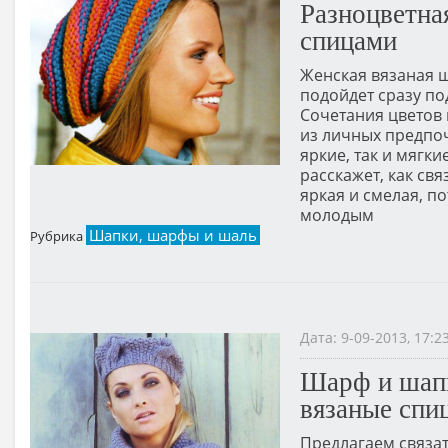
Разноцветна
спицами
Женская вязаная ш
подойдет сразу по
Сочетания цветов
из личных предпоч
яркие, так и мягк
расскажет, как св
яркая и смелая, п
молодым
Шапки, шарфы и шаль
Рубрика
Дата: 9-09-2013, 17:
Шарф и шап
вязаные спи
Предлагаем связат