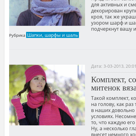
для активных и см
декорирован круп
кроя, так же укра
узором шарф и ша
подчеркнут вашу и
Шапки, шарфы и шаль
Рубрика
Дата: 3-03-2013, 20:
Комплект, с
митенок вяз
Такой комплект, к
на голову, как раз
в наших довольно
условиях. Несомн
то, что каждую ег
Ну, а несколько г
внесет немного х