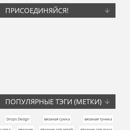
ПРИСОЕДИНЯЙСЯ!
ПОПУЛЯРНЫЕ ТЭГИ (МЕТКИ)
,
Drops Design
,
вязаная сумка
,
вязаная туника
,
 шапка
,
вязание
,
вязание для детей
,
вязание для дома
,