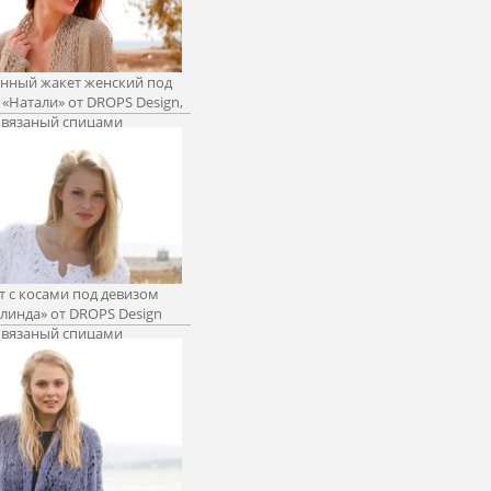
нный жакет женский под
«Натали» от DROPS Design,
вязаный спицами
т с косами под девизом
линда» от DROPS Design
вязаный спицами