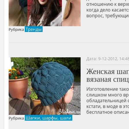
отношению к верх
когда дело касаетс
вопрос, требующи
Тренды
Рубрика
Дата: 9-12-2012, 14:
Женская шап
вязаная спи
Изготовление тако
слишком много вре
обладательницей с
кстати, в моде в э
бесплатное описан
Шапки, шарфы, шали
Рубрика