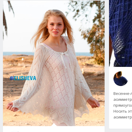
Весенне-
асимметр
прямоуго
Носить эт
асимметр