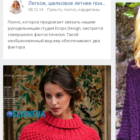
Легкое, шелковое летнее пончо Медовый мес
08.12.14
Пальто, пончо, кардиганы
Пончо, которое предлагает связать нашим
рукодельницам студия Drops Design, смотрится
совершенно фантастически. Такой
необыкновенный вид ему обеспечивают два
фактора