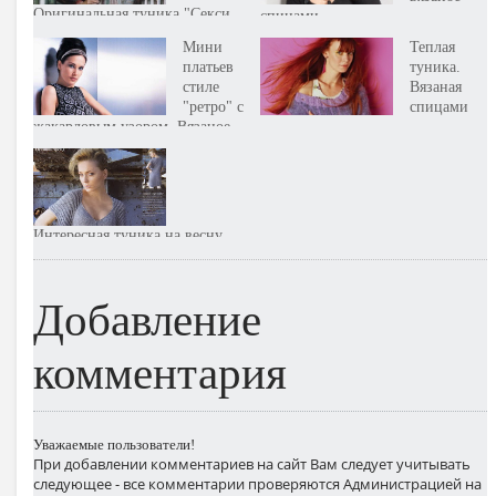
Оригинальная туника "Секси
спицами
хиппи". Вязаная спицами
Мини
Теплая
платьев
туника.
стиле
Вязаная
"ретро" с
спицами
жакардовым узором. Вязаное
спицами
Интересная туника на весну
вязаная спицами
Добавление
комментария
Уважаемые пользователи!
При добавлении комментариев на сайт Вам следует учитывать
следующее - все комментарии проверяются Администрацией на