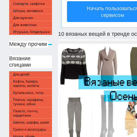
Скатерти, салфетки
Начать пользоватьс
Шторы, занавески
сервисом
Для мужчин
Для животных
Игрушки, безделушки
10 вязаных вещей в тренде о
Между прочим
Вязание
спицами
Для детей
Кофты, балеро,
жакеты, жилеты
Купальники, топы
Платья, сарафаны,
туники, юбки
Пальто, пончо,
кардиганы
Шапки, шарфы, шали
Сумки и аксессуары
Носки, обувь