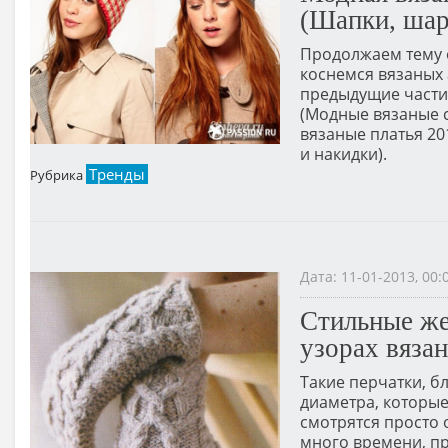
(Шапки, шар
Продолжаем тему о
коснемся вязаных а
предыдущие части,
(Модные вязаные с
вязаные платья 20
и накидки).
Тренды
Рубрика
Дата: 11-01-2013, 00
Стильные же
узорах вяза
Такие перчатки, б
диаметра, которые
смотрятся просто 
много времени, пр