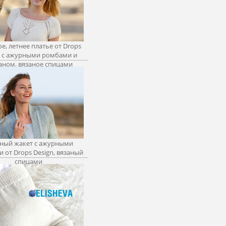
е, летнее платье от Drops
n с ажурными ромбами и
аном, вязаное спицами
ный жакет с ажурными
 от Drops Design, вязаный
спицами