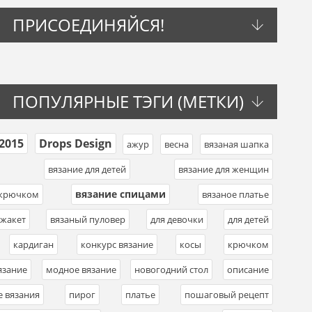
ПРИСОЕДИНЯЙСЯ!
ПОПУЛЯРНЫЕ ТЭГИ (МЕТКИ)
2015
Drops Design
,
,
ажур
,
весна
,
вязаная шапка
,
,
вязание для детей
,
вязание для женщин
,
вязание спицами
 крючком
,
,
вязаное платье
,
 жакет
,
вязаный пуловер
,
для девочки
,
для детей
,
,
кардиган
,
конкурс вязание
,
косы
,
крючком
,
язание
,
модное вязание
,
новогодний стол
,
описание
,
е вязания
,
пирог
,
платье
,
пошаговый рецепт
,