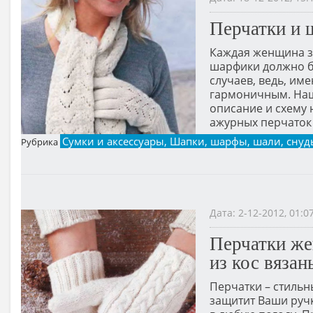
Перчатки и 
Каждая женщина зн
шарфики должно б
случаев, ведь, им
гармоничным. Наш
описание и схему 
ажурных перчаток
Сумки и аксессуары, Шапки, шарфы, шали, сну
Рубрика
Дата: 2-12-2012, 01:
Перчатки же
из кос вяза
Перчатки – стильн
защитит Ваши ручк