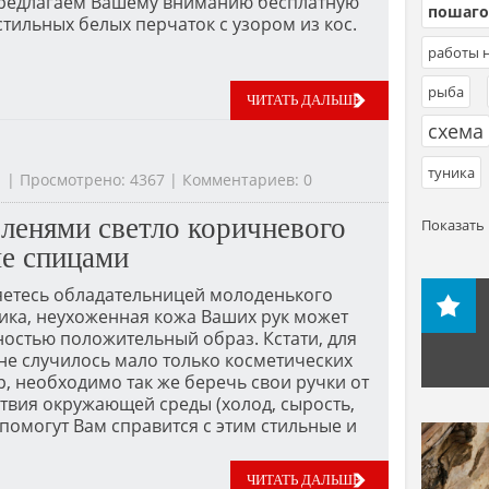
Предлагаем Вашему вниманию бесплатную
пошаго
стильных белых перчаток с узором из кос.
работы н
рыба
,
ЧИТАТЬ ДАЛЬШЕ
схема
туника
31 | Просмотрено: 4367 | Комментариев: 0
оленями светло коричневого
Показать 
ые спицами
ляетесь обладательницей молоденького
ика, неухоженная кожа Ваших рук может
остью положительный образ. Кстати, для
о не случилось мало только косметических
р, необходимо так же беречь свои ручки от
твия окружающей среды (холод, сырость,
 помогут Вам справится с этим стильные и
ЧИТАТЬ ДАЛЬШЕ