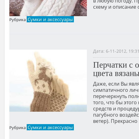
в любую погоду. 
схему и описание 
Сумки и аксессуары
Рубрика
Дата: 6-11-2012, 19:
Перчатки с 
цвета вязан
Даже, если Вы яв
симпатичного лич
перечеркнуть полн
того, что бы этог
средств и процеду
пагубного воздейс
ветер). Прекрасно
Сумки и аксессуары
Рубрика