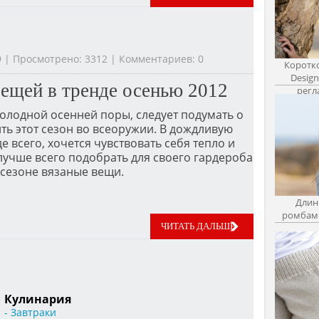
19 | Просмотрено: 3312 | Комментариев: 0
Коротко
Desig
вещей в тренде осенью 2012
регл
олодной осенней поры, следует подумать о
ить этот сезон во всеоружии. В дождливую
е всего, хочется чувствовать себя тепло и
 лучше всего подобрать для своего гардероба
 сезоне вязаные вещи.
Длин
ромбами
ЧИТАТЬ ДАЛЬШЕ
Кулинария
- Завтраки