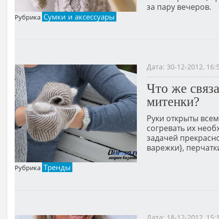
за пару вечеров.
Сумки и аксессуары
Рубрика
Дата: 30-12-2012, 16
Что же связ
митенки?
Руки открыты всем
согревать их нео
задачей прекрасн
варежки}, перчатк
Тренды
Рубрика
Дата: 18-12-2012, 15