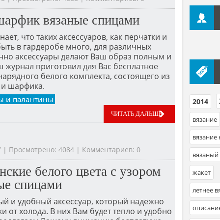
шарфик вязаные спицами
ает, что таких аксессуаров, как перчатки и
ыть в гардеробе много, для различных
енно аксессуары делают Ваш образ полным и
 журнал приготовил для Вас бесплатное
нарядного белого комплекта, состоящего из
 и шарфика.
ды и палантины
2014
,
ЧИТАТЬ ДАЛЬШЕ
вязание
вязание
07 | Просмотрено: 4084 | Комментариев: 0
вязаный
нские белого цвета с узором
жакет
ные спицами
летнее в
ый и удобный аксессуар, который надежно
описани
и от холода. В них Вам будет тепло и удобно