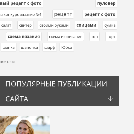
вый рецепт с фото
пуловер
,
,
рецепт
рецепт с фото
а конкурс вязание №1
,
,
,
спицами
салат
,
свитер
,
своими руками
,
,
сумка
,
схема вязания
,
,
схема и описание
,
топ
,
торт
,
,
шапка
,
шапочка
,
шарф
,
Юбка
все теги
ПОПУЛЯРНЫЕ ПУБЛИКАЦИИ
САЙТА