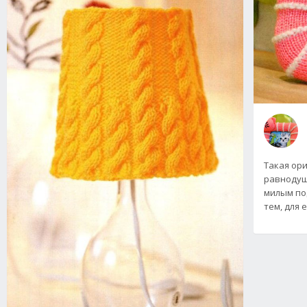
Такая ор
равнодуш
милым по
тем, для 