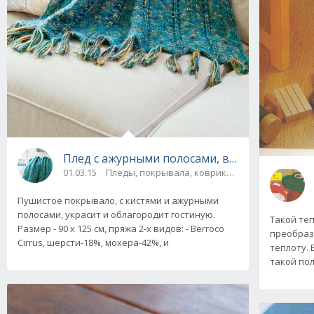
Плед с ажурными полосами, вязаный спица
01.03.15
Пледы, покрывала, коврики и др. / Для дома
Пушистое покрывало, с кистями и ажурными
полосами, украсит и облагородит гостиную.
Такой те
Размер - 90 х 125 см, пряжа 2-х видов: - Berroco
преобраз
Cirrus, шерсти-18%, мохера-42%, и
теплоту.
такой по