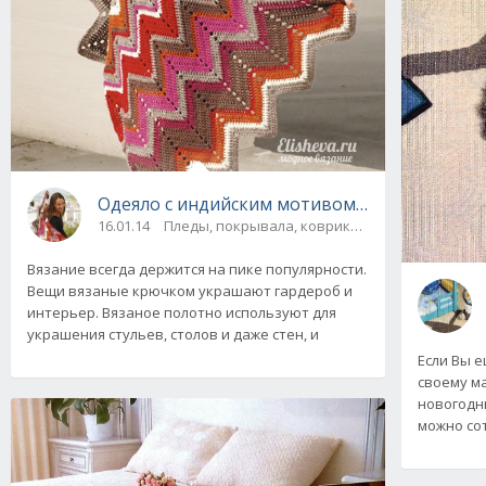
Одеяло с индийским мотивом от Drops Desi
16.01.14
Пледы, покрывала, коврики и др.
Вязание всегда держится на пике популярности.
Вещи вязаные крючком украшают гардероб и
интерьер. Вязаное полотно используют для
украшения стульев, столов и даже стен, и
Если Вы е
своему м
новогодни
можно со