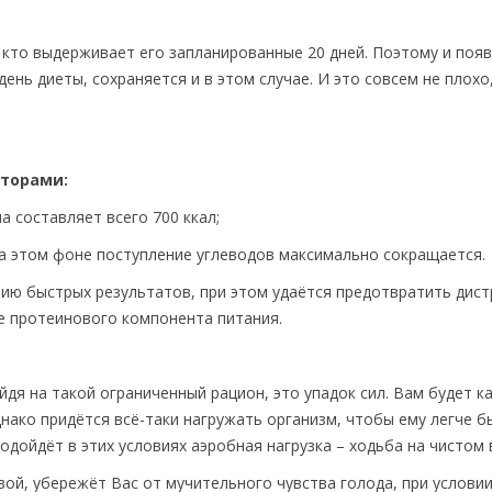
 кто выдерживает его запланированные 20 дней. Поэтому и поя
1 день диеты, сохраняется и в этом случае. И это совсем не плохо
кторами:
а составляет всего 700 ккал;
а этом фоне поступление углеводов максимально сокращается.
нию быстрых результатов, при этом удаётся предотвратить дис
 протеинового компонента питания.
дя на такой ограниченный рацион, это упадок сил. Вам будет ка
днако придётся всё-таки нагружать организм, чтобы ему легче б
одойдёт в этих условиях аэробная нагрузка – ходьба на чистом 
вой, убережёт Вас от мучительного чувства голода, при условии