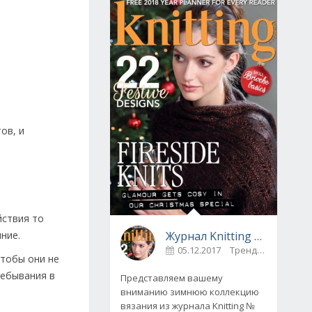
ов, и
йствия то
Журнал Knitting № 175, декабрь 2017
ние.
05.12.2017
Тренды
0
чтобы они не
ребывания в
Представляем вашему
вниманию зимнюю коллекцию
вязания из журнала Knitting №