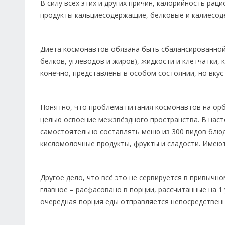
В силу всех этих и других причин, калорийность рац
продукты кальциесодержащие, белковые и калиесоде
Диета космонавтов обязана быть сбалансированной
белков, углеводов и жиров), жидкости и клетчатки,
конечно, представлены в особом состоянии, но вкус
Понятно, что проблема питания космонавтов на ор
целью освоение межзвёздного пространства. В нас
самостоятельно составлять меню из 300 видов блюд,
кисломолочные продукты, фрукты и сладости. Имеют
Другое дело, что всё это не сервируется в привычн
главное – расфасовано в порции, рассчитанные на 1
очередная порция еды отправляется непосредственн