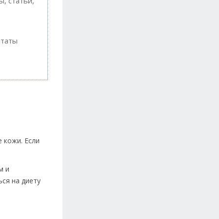
, статьи,
ьтаты
е кожи. Если
м и
ься на диету