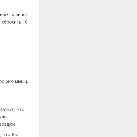
вился вариант
, сбросить 10
трофию мышц,
заться, что
ыло
воздухе.
, что Вы