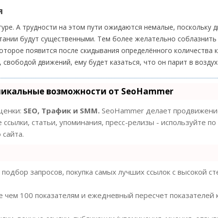
я
уре. А трудности на этом пути ожидаются немалые, поскольку 
итании будут существенными. Тем более желательно соблазнить
торое появится после скидывания определённого количества 
 свободой движений, ему будет казаться, что он парит в воздух
никальные возможности от SeoHammer
оценки:
SEO, Трафик и SMM.
SeoHammer делает продвижение
 ссылки, статьи, упоминания, пресс-релизы - используйте по
сайта.
подбор запросов, покупка самых лучших ссылок с высокой с
е чем 100 показателям и ежедневный пересчет показателей 