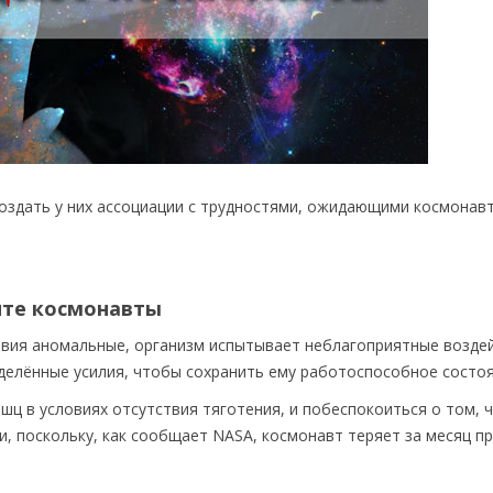
оздать у них ассоциации с трудностями, ожидающими космонавт
ите космонавты
словия аномальные, организм испытывает неблагоприятные возде
еделённые усилия, чтобы сохранить ему работоспособное состоя
ц в условиях отсутствия тяготения, и побеспокоиться о том, 
, поскольку, как сообщает NASA, космонавт теряет за месяц п