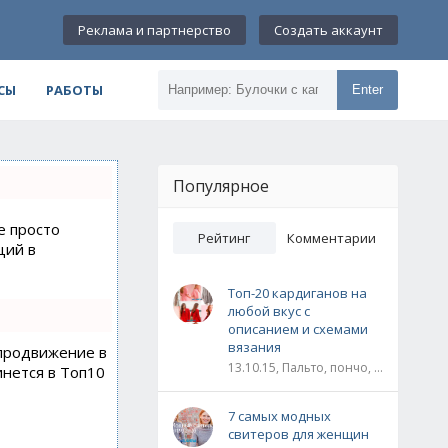
Реклама и партнерство
Создать аккаунт
СЫ
РАБОТЫ
Enter
Популярное
е просто
Рейтинг
Комментарии
ций в
Топ-20 кардиганов на
любой вкус с
описанием и схемами
вязания
 продвижение в
13.10.15, Пальто, пончо, кардиганы
инется в Топ10
7 самых модных
свитеров для женщин