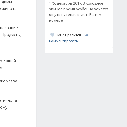
ходимы
175, декабрь 2017. В холодное
е живота.
зимнее время особенно хочется
ощутить тепло и уют. В этом
номере
 название
. Продукты,
Мне нравится
54
Комментировать
 имеющей
ам
акомства.
етично, а
тому