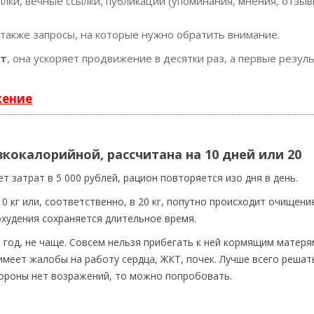
ки, вечные ссылки, публикации (упоминания, мнения, отзывы
 также запросы, на которые нужно обратить внимание.
ст
, она ускоряет продвижение в десятки раз, а первые резул
жение
кокалорийной, рассчитана на 10 дней или 20
 затрат в 5 000 рублей, рацион повторяется изо дня в день.
 кг или, соответственно, в 20 кг, попутно происходит очищени
охудения сохраняется длительное время.
 год, не чаще. Совсем нельзя прибегать к ней кормящим матеря
меет жалобы на работу сердца, ЖКТ, почек. Лучше всего решат
стороны нет возражений, то можно попробовать.