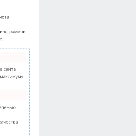
диета
килограммов.
е.
 сайта
 максимуму
тепенью
качества