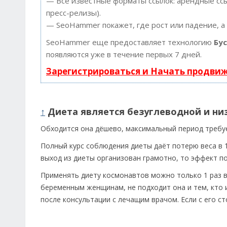
— Все известные форматы ссылок: арендные ссыл
пресс-релизы).
— SeoHammer покажет, где рост или падение, а
SeoHammer еще предоставляет технологию
Бу
появляются уже в течение первых 7 дней.
Зарегистрироваться и Начать продви
↑
Диета является безуглеводной и низ
Обходится она дёшево, максимальный период требует
Полный курс соблюдения диеты даёт потерю веса в 10
выход из диеты организован грамотно, то эффект п
Применять диету космонавтов можно только 1 раз в
беременным женщинам, не подходит она и тем, кто и
после консультации с лечащим врачом. Если с его 