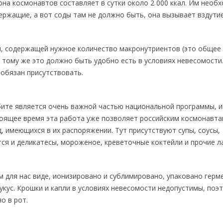
иона космонавтов составляет в сутки около 2 000 ккал. Им необ
ржащие, а вот соды там не должно быть, она вызывает вздути
, содержащей нужное количество макронутриентов (это общее
 к тому же это должно быть удобно есть в условиях невесомости
 обязан присутствовать.
бите является очень важной частью национальной программы,
тоящее время эта работа уже позволяет российским космонавт
 имеющихся в их распоряжении. Тут присутствуют супы, соусы,
ся и деликатесы, мороженое, креветочные коктейли и прочие л
ом для нас виде, ионизировано и сублимировано, упаковано герм
 укус. Крошки и капли в условиях невесомости недопустимы, поэ
о в рот.