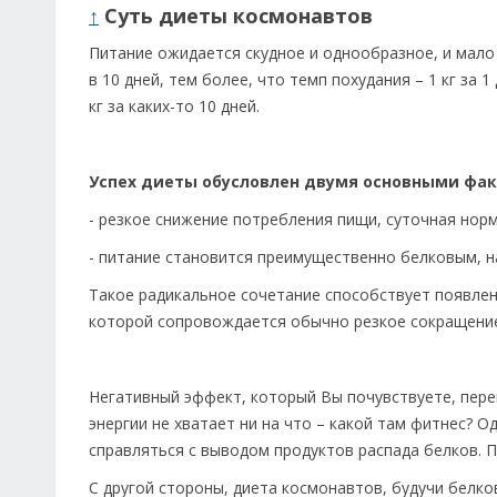
↑
Суть диеты космонавтов
Питание ожидается скудное и однообразное, и мало
в 10 дней, тем более, что темп похудания – 1 кг за 
кг за каких-то 10 дней.
Успех диеты обусловлен двумя основными фа
- резкое снижение потребления пищи, суточная норм
- питание становится преимущественно белковым, н
Такое радикальное сочетание способствует появле
которой сопровождается обычно резкое сокращение
Негативный эффект, который Вы почувствуете, перей
энергии не хватает ни на что – какой там фитнес? О
справляться с выводом продуктов распада белков. П
С другой стороны, диета космонавтов, будучи белко