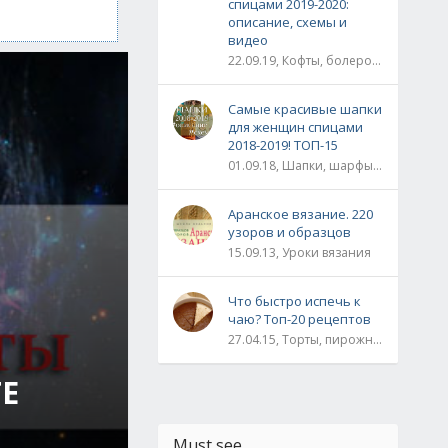
спицами 2019-2020:
описание, схемы и
видео
22.09.19, Кофты, болеро, жакеты, жилеты, пуловеры и свитера
Самые красивые шапки
для женщин спицами
2018-2019! ТОП-15
01.09.18, Шапки, шарфы, шали, снуды и палантины
Аранское вязание. 220
узоров и образцов
15.09.13, Уроки вязания
Что быстро испечь к
чаю? Топ-20 рецептов
27.04.15, Торты, пирожные, рулеты / Булки, пироги / Печенье, кексы, маффины / На скорую руку
Е
Must see