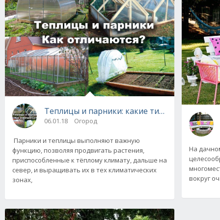
Теплицы и парники: какие типы и виды быв
06.01.18
Огород
Парники и теплицы выполняют важную
На дачно
функцию, позволяя продвигать растения,
целесооб
приспособленные к тёплому климату, дальше на
многомест
север, и выращивать их в тех климатических
вокруг оч
зонах,