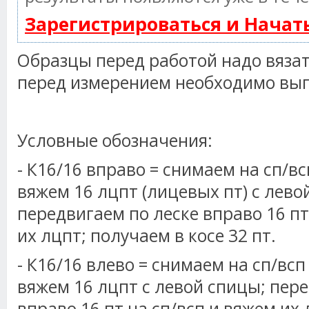
Зарегистрироваться и Нача
Образцы перед работой надо вязат
перед измерением необходимо вып
Условные обозначения:
- К16/16 вправо = снимаем на сп/вс
вяжем 16 лцпт (лицевых пт) с лево
передвигаем по леске вправо 16 пт
их лцпт; получаем в косе 32 пт.
- К16/16 влево = снимаем на сп/всп
вяжем 16 лцпт с левой спицы; пер
вправо 16 пт на сп/всп и вяжем их