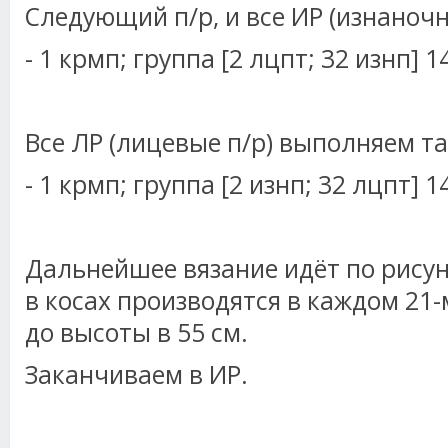
Следующий п/р, и все ИР (изнаночн
- 1 крмп; группа [2 лцпт; 32 изнп] 1
Все ЛР (лицевые п/р) выполняем та
- 1 крмп; группа [2 изнп; 32 лцпт] 1
Дальнейшее вязание идёт по рису
в косах производятся в каждом 21-м
до высоты в 55 см.
Заканчиваем в ИР.