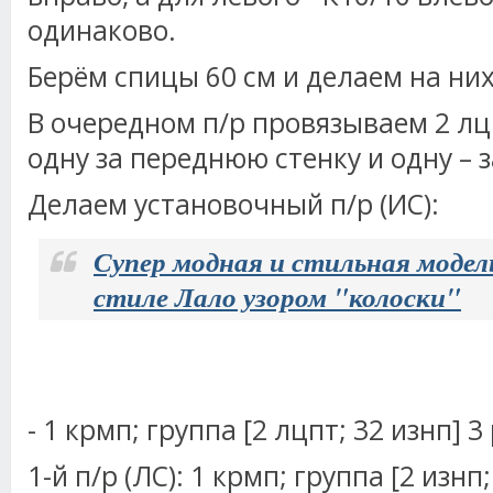
одинаково.
Берём спицы 60 см и делаем на них
В очередном п/р провязываем 2 лц
одну за переднюю стенку и одну – з
Делаем установочный п/р (ИС):
Супер модная и стильная модел
стиле Лало узором "колоски"
- 1 крмп; группа [2 лцпт; 32 изнп] 3
1-й п/р (ЛС): 1 крмп; группа [2 изнп;