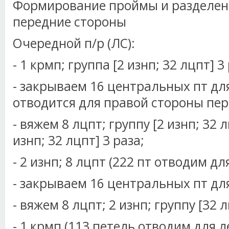
Формирование проймы и разделени
передние стороны
Очередной п/р (ЛС):
- 1 крмп; группа [2 изнп; 32 лцпт] 3
- закрываем 16 центральных пт дл
отводится для правой стороны пер
- вяжем 8 лцпт; группу [2 изнп; 32 л
изнп; 32 лцпт] 3 раза;
- 2 изнп; 8 лцпт (222 пт отводим дл
- закрываем 16 центральных пт дл
- вяжем 8 лцпт; 2 изнп; группу [32 л
- 1 крмп (113 петель отводим для 