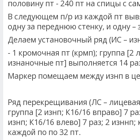
половину пт - 240 пт на спицы с с
В следующем п/р из каждой пт выв
одну за переднюю стенку, и одну – 
Делаем установочный ряд (ИС – из
- 1 кромочная пт (крмп); группа [2 
изнаночные пт] выполняется 14 раз
Маркер помещаем между изнп в це
Ряд перекрещивания (ЛС – лицевая 
группа [2 изнп; К16/16 вправо] 7 ра
изнп; К16/16 влево] 7 раз; 2 изннп; 
каждой по по 32 пт.