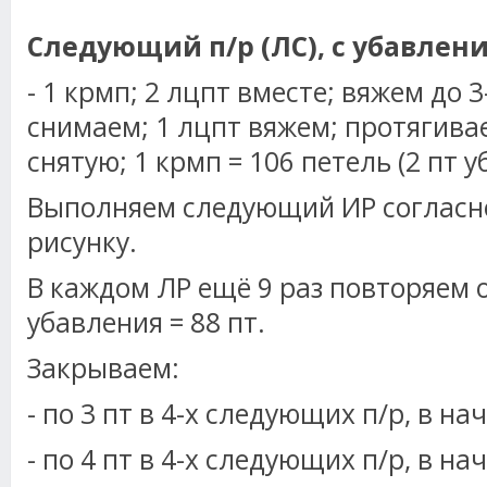
Следующий п/р (ЛС), с убавлен
- 1 крмп; 2 лцпт вместе; вяжем до 3
снимаем; 1 лцпт вяжем; протягивае
снятую; 1 крмп = 106 петель (2 пт у
Выполняем следующий ИР согласно
рисунку.
В каждом ЛР ещё 9 раз повторяем
убавления = 88 пт.
Закрываем:
- по 3 пт в 4-х следующих п/р, в на
- по 4 пт в 4-х следующих п/р, в нач