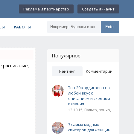
Реклама и партнерство
Создать аккаунт
СЫ
РАБОТЫ
Enter
Популярное
е расписание,
Рейтинг
Комментарии
Топ-20 кардиганов на
любой вкус с
описанием и схемами
вязания
13.10.15, Пальто, пончо, кардиганы
7 самых модных
свитеров для женщин