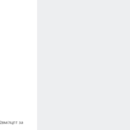
2вм/лцпт за