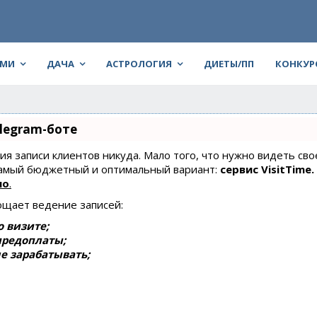
АМИ
ДАЧА
АСТРОЛОГИЯ
ДИЕТЫ/ПП
КОНКУР
legram-боте
ния записи клиентов никуда. Мало того, что нужно видеть сво
 самый бюджетный и оптимальный вариант:
сервис VisitTime.
но
.
ощает ведение записей:
 визите;
предоплаты;
е зарабатывать;