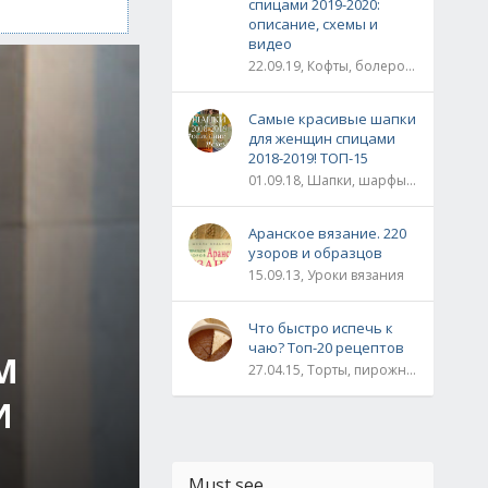
спицами 2019-2020:
описание, схемы и
видео
22.09.19, Кофты, болеро, жакеты, жилеты, пуловеры и свитера
Самые красивые шапки
для женщин спицами
2018-2019! ТОП-15
01.09.18, Шапки, шарфы, шали, снуды и палантины
Аранское вязание. 220
узоров и образцов
15.09.13, Уроки вязания
Что быстро испечь к
чаю? Топ-20 рецептов
М
27.04.15, Торты, пирожные, рулеты / Булки, пироги / Печенье, кексы, маффины / На скорую руку
И
Must see