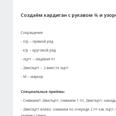
Создаём кардиган с рукавом ¾ и узор
Сокращения
- п/р – прямой ряд
- к/р – круговой ряд
- лцпт – лицевая пт
- 2вм/лцпт – 2 вместе лцпт
- М – маркер
Специальные приёмы
- Снимаем1-2вм/лцпт: снимаем 1 пт; 2вм/лцпт; наки
- 2вм/лцпт влево: снимаем по очереди 2 пт как лцпт
задние стенки.