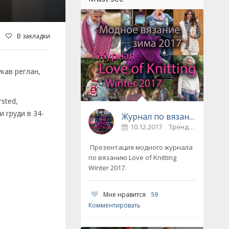
В закладки
кав реглан,
sted,
 груди в 34-
Журнал по вязанию Love of Knitting выпуск Зима 2017
10.12.2017
Тренды / Вдохновение
Презентация модного журнала
по вязанию Love of Knitting
Winter 2017.
Мне нравится
59
Комментировать