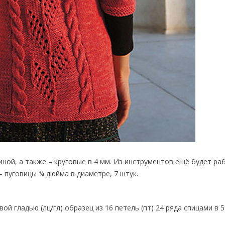
ной, а также – круговые в 4 мм. Из инструментов ещё будет ра
 пуговицы ¾ дюйма в диаметре, 7 штук.
й гладью (лц/гл) образец из 16 петель (пт) 24 ряда спицами в 