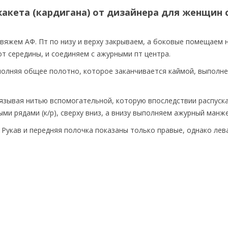
акета (кардигана) от дизайнера для женщин 
свяжем АФ. Пт по низу и верху закрываем, а боковые помещаем н
т середины, и соединяем с ажурными пт центра.
полняя общее полотно, которое заканчивается каймой, выполн
вязывая нитью вспомогательной, которую впоследствии распуск
ыми рядами (к/р), сверху вниз, а внизу выполняем ажурный манж
Рукав и передняя полочка показаны только правые, однако лева