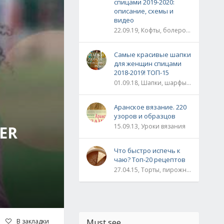
спицами 2019-2020:
описание, схемы и
видео
22.09.19, Кофты, болеро, жакеты, жилеты, пуловеры и свитера
Самые красивые шапки
для женщин спицами
2018-2019! ТОП-15
01.09.18, Шапки, шарфы, шали, снуды и палантины
Аранское вязание. 220
узоров и образцов
15.09.13, Уроки вязания
ER
Что быстро испечь к
чаю? Топ-20 рецептов
27.04.15, Торты, пирожные, рулеты / Булки, пироги / Печенье, кексы, маффины / На скорую руку
В закладки
Must see