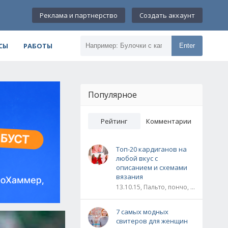
Реклама и партнерство
Создать аккаунт
СЫ
РАБОТЫ
Enter
Популярное
Рейтинг
Комментарии
Топ-20 кардиганов на
любой вкус с
описанием и схемами
вязания
13.10.15, Пальто, пончо, кардиганы
7 самых модных
свитеров для женщин