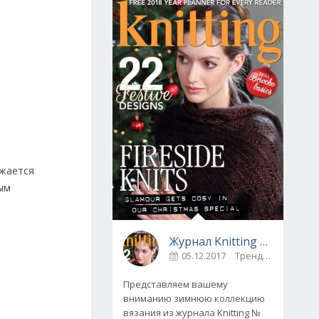
ужается
вым
Журнал Knitting № 175, декабрь 2017
05.12.2017
Тренды
0
Представляем вашему
вниманию зимнюю коллекцию
вязания из журнала Knitting №