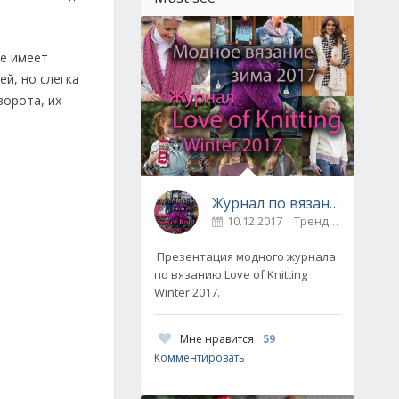
ие имеет
й, но слегка
ворота, их
Журнал по вязанию Love of Knitting выпуск Зима 2017
10.12.2017
Тренды / Вдохновение
Презентация модного журнала
по вязанию Love of Knitting
Winter 2017.
Мне нравится
59
Комментировать