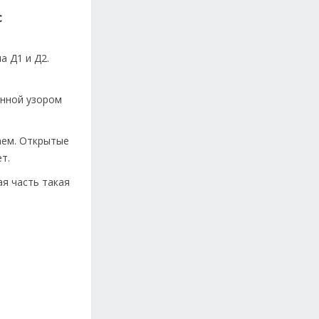
с
а Д1 и Д2.
енной узором
аем. Открытые
ет.
я часть такая