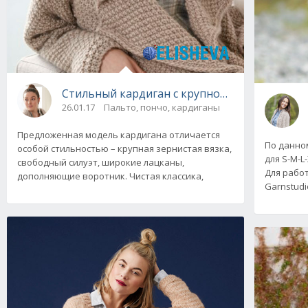
Стильный кардиган с крупной зернистой вяз
26.01.17
Пальто, пончо, кардиганы
Предложенная модель кардигана отличается
По данно
особой стильностью – крупная зернистая вязка,
для S-M-L
свободный силуэт, широкие лацканы,
Для рабо
дополняющие воротник. Чистая классика,
Garnstudi