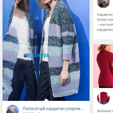
Кардиган
более эл
– элитной
кардигана
Полосатый кардиган узором рис спицами от 
Вязаные 