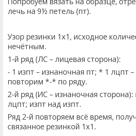
Попробуем вязать на образце, отре
лечь на 9½ петель (пт).
Узор резинки 1х1, исходное колич
нечётным.
1-й ряд (ЛС – лицевая сторона):
- 1 изпт – изнаночная пт; * 1 лцпт –
повторим *-* по ряду.
2-й ряд (ИС – изнаночная сторона)
лцпт; изпт над изпт.
Ряд 2-й повторяем всё время, полу
связанное резинкой 1х1.