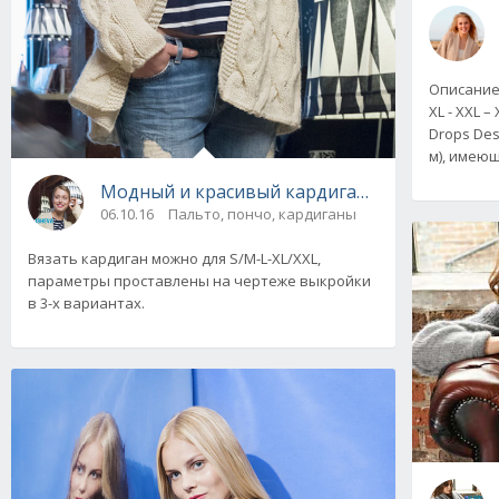
Описание 
XL - XXL 
Drops Des
м), имеющ
Модный и красивый кардиган с объемными ж
06.10.16
Пальто, пончо, кардиганы
Вязать кардиган можно для S/M-L-XL/XXL,
параметры проставлены на чертеже выкройки
в 3-х вариантах.