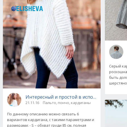
Серый ка
роскошна
быть дол
шерстяно
Интересный и простой в исполнении женски
21.11.16
Пальто, пончо, кардиганы
По данному описанию можно связать 6
вариантов кардигана, с такими параметрами и
размерами: - S – обхват груди 85 см, полная