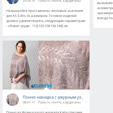
29.09.16
Пальто, пончо, кардиганы
вызывающ
ассиметр
На выкройке проставлены числовые значения
чрезмерн
для XS-S-M-L-XL размеров. Готовое изделие
всегда по
должно удовлетворять следующим параметрам:
- обхват груди - 112[120:128:136:144] см;
Пончо-накидка с ажурным узором из журнала
08.01.17
Пальто, пончо, кардиганы
Пончо из французского журнала Katia спицами