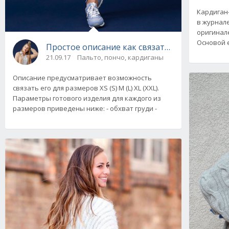
Кардиган
в журнале
оригинале
Основой е
Простое описание как связать длинный кард
21.09.17
Пальто, пончо, кардиганы
Описание предусматривает возможность
связать его для размеров XS (S) M (L) XL (XXL).
Параметры готового изделия для каждого из
размеров приведены ниже: - обхват груди -