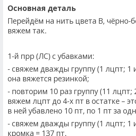
Основная деталь
Перейдём на нить цвета В, чёрно-б
вяжем так.
1-й прр (ЛС) с убавками:
- свяжем дважды группу (1 лцпт; 1 и
она вяжется резинкой;
- повторим 10 раз группу (11 лцпт; 
вяжем лцпт до 4-х пт в остатке – э
в ней убавлено 10 пт, по 1 пт за од
- свяжем дважды группу (1 лцпт; 1 и
кромка = 137 пт.