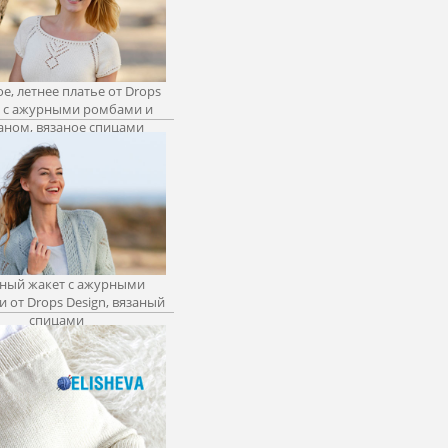
е, летнее платье от Drops
n с ажурными ромбами и
аном, вязаное спицами
ный жакет с ажурными
 от Drops Design, вязаный
спицами