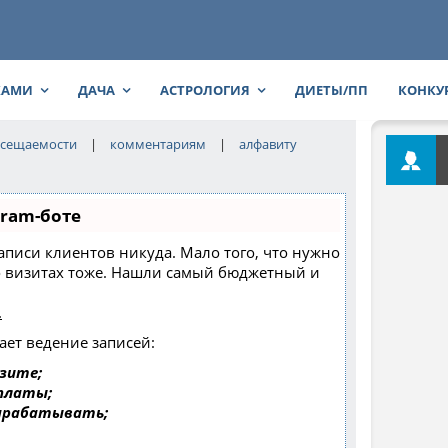
КАМИ
ДАЧА
АСТРОЛОГИЯ
ДИЕТЫ/ПП
КОНКУ
сещаемости
|
комментариям
|
алфавиту
gram-боте
 записи клиентов никуда. Мало того, что нужно
 о визитах тоже. Нашли самый бюджетный и
.
ает ведение записей:
зите;
оплаты;
зарабатывать;