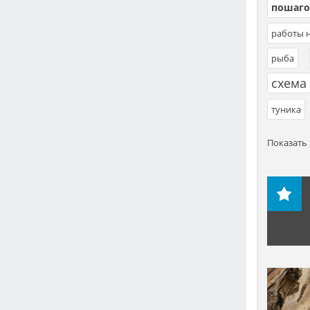
пошаго
работы н
рыба
,
схема
туника
Показать 