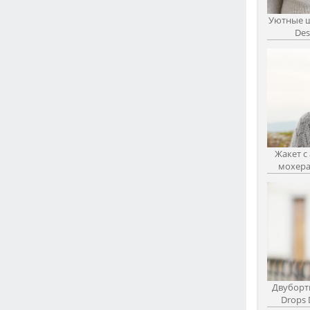
Уютные ш
Des
Жакет с
мохера 
Двуборт
Drops 