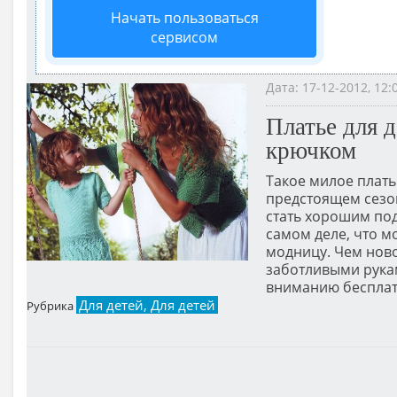
Начать пользоваться
сервисом
Дата: 17-12-2012, 12
Платье для 
крючком
Такое милое плат
предстоящем сезон
стать хорошим под
самом деле, что м
модницу. Чем нов
заботливыми рука
вниманию бесплат
Для детей, Для детей
Рубрика