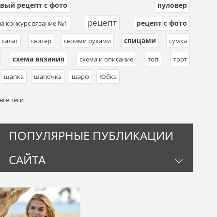
вый рецепт с фото
пуловер
,
,
рецепт
рецепт с фото
а конкурс вязание №1
,
,
,
спицами
салат
,
свитер
,
своими руками
,
,
сумка
,
схема вязания
,
,
схема и описание
,
топ
,
торт
,
,
шапка
,
шапочка
,
шарф
,
Юбка
все теги
ПОПУЛЯРНЫЕ ПУБЛИКАЦИИ
САЙТА