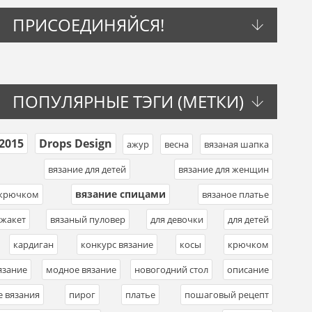
ПРИСОЕДИНЯЙСЯ!
ПОПУЛЯРНЫЕ ТЭГИ (МЕТКИ)
2015
Drops Design
,
,
ажур
,
весна
,
вязаная шапка
,
,
вязание для детей
,
вязание для женщин
,
вязание спицами
 крючком
,
,
вязаное платье
,
 жакет
,
вязаный пуловер
,
для девочки
,
для детей
,
,
кардиган
,
конкурс вязание
,
косы
,
крючком
,
язание
,
модное вязание
,
новогодний стол
,
описание
,
е вязания
,
пирог
,
платье
,
пошаговый рецепт
,