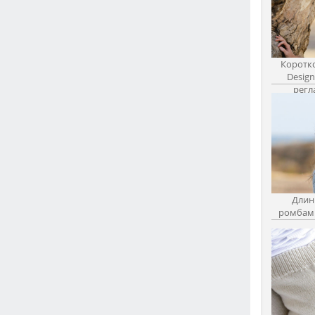
Коротко
Desig
регл
Длин
ромбами