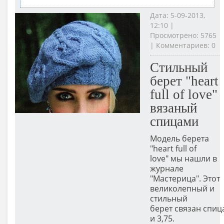
Дата: 5-09-2013,
12:10 |
Просмотрено: 5765
| Комментариев: 0
Стильный
берет "heart
full of love"
вязаный
спицами
Модель берета
"heart full of
love" мы нашли в
журнале
"Мастерица". Этот
великолепный и
стильный
берет связан спиц
и 3,75.