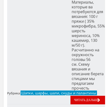
Материалы,
которые ва
потребуются для
вязания: 100 г
пряжи ( 35%
микрофибра, 55%
шерсть
мериноса, 10%
кашемир, 130
м/50 г).
Расчитанно на
окружность
головы 56
см. Схему
вязания и
описание берета
спицами мы
предлагаем
прочесть
Шапки, шарфы, шали, снуды и палантины
Рубрика
ЧИТАТЬ ДАЛЬШЕ