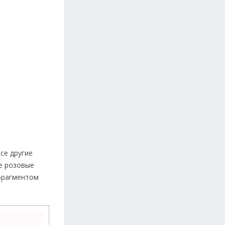
се другие
ие розовые
 фрагментом