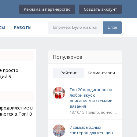
Реклама и партнерство
Создать аккаунт
СЫ
РАБОТЫ
Enter
Популярное
е просто
Рейтинг
Комментарии
ций в
Топ-20 кардиганов на
любой вкус с
описанием и схемами
вязания
 продвижение в
13.10.15, Пальто, пончо, кардиганы
инется в Топ10
7 самых модных
свитеров для женщин