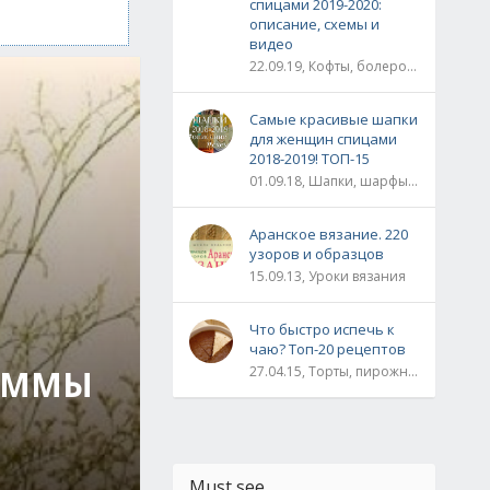
спицами 2019-2020:
описание, схемы и
видео
22.09.19, Кофты, болеро, жакеты, жилеты, пуловеры и свитера
Самые красивые шапки
для женщин спицами
2018-2019! ТОП-15
01.09.18, Шапки, шарфы, шали, снуды и палантины
Аранское вязание. 220
узоров и образцов
15.09.13, Уроки вязания
Что быстро испечь к
чаю? Топ-20 рецептов
ГАММЫ
27.04.15, Торты, пирожные, рулеты / Булки, пироги / Печенье, кексы, маффины / На скорую руку
Must see