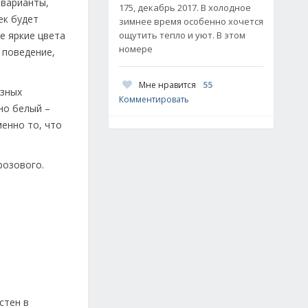
 варианты,
175, декабрь 2017. В холодное
ек будет
зимнее время особенно хочется
ощутить тепло и уют. В этом
е яркие цвета
номере
 поведение,
Мне нравится
55
азных
Комментировать
но белый –
менно то, что
розового.
стен в