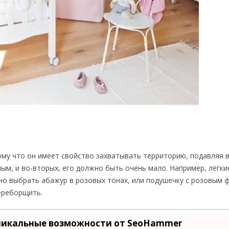
му что он имеет свойство захватывать территорию, подавляя в
лым, и во-вторых, его должно быть очень мало. Например, лёгк
жно выбрать абажур в розовых тонах, или подушечку с розовым
переборщить.
никальные возможности от SeoHammer