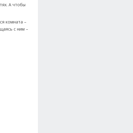
тях. А чтобы
вся комната –
щаясь с ним –