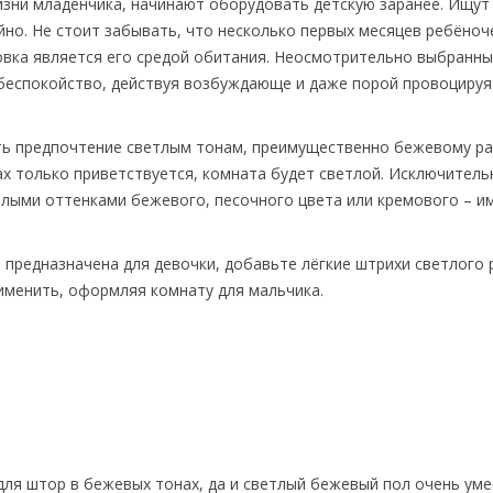
изни младенчика, начинают оборудовать детскую заранее. Ищут
йно. Не стоит забывать, что несколько первых месяцев ребёноч
вка является его средой обитания. Неосмотрительно выбранны
о беспокойство, действуя возбуждающе и даже порой провоцируя
ать предпочтение светлым тонам, преимущественно бежевому р
ах только приветствуется, комната будет светлой. Исключитель
плыми оттенками бежевого, песочного цвета или кремового – и
 предназначена для девочки, добавьте лёгкие штрихи светлого 
рименить, оформляя комнату для мальчика.
ля штор в бежевых тонах, да и светлый бежевый пол очень уме