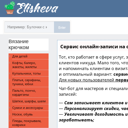
Enter
Вязание
Сервис онлайн-записи на 
крючком
Тот, кто работает в сфере услуг,
Для детей
клиентов никуда. Мало того, чт
Кофты, балеро,
жакеты, жилеты
и напоминать клиентам о визи
и оптимальный вариант:
сервис
Купальники, топы
Для новых пользователей
перв
Платья, сарафаны,
туники, юбки
Чат-бот для мастеров и специал
Пальто, пончо,
записей:
кардиганы
Шапки, шарфы, шали
—
Сам записывает клиентов и
—
Персонализирует скидки, ча
Сумки и аксессуары
—
Увеличивает доходимость и
Носки, обувь
зарабатывать;
Пледы, покрывала,
коврики