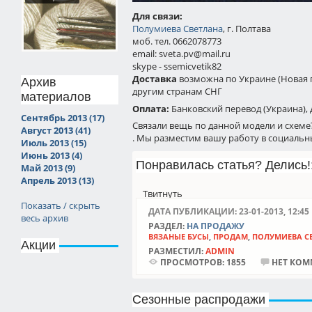
Для связи:
Полумиева Светлана
, г. Полтава
моб. тел. 0662078773
email: sveta.pv@mail.ru
skype - ssemicvetik82
Доставка
возможна по Украине (Новая п
Архив
другим странам СНГ
материалов
Оплата:
Банковский перевод (Украина),
Сентябрь 2013 (17)
Связали вещь по данной модели и схеме
Август 2013 (41)
. Мы разместим вашу работу в социальны
Июль 2013 (15)
Июнь 2013 (4)
Понравилась статья? Делись!:
Май 2013 (9)
Апрель 2013 (13)
Твитнуть
Показать / скрыть
ДАТА ПУБЛИКАЦИИ: 23-01-2013, 12:45
весь архив
РАЗДЕЛ:
НА ПРОДАЖУ
ВЯЗАНЫЕ БУСЫ
,
ПРОДАМ
,
ПОЛУМИЕВА С
Акции
РАЗМЕСТИЛ:
ADMIN
ПРОСМОТРОВ:
1855
НЕТ КОМ
Сезонные распродажи