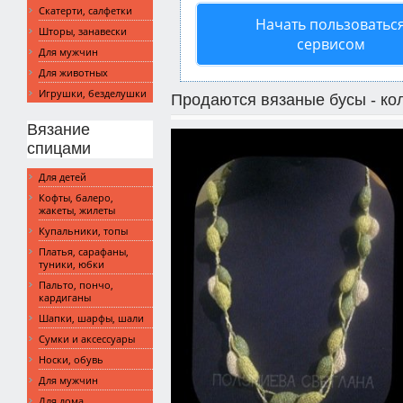
Скатерти, салфетки
Начать пользоватьс
Шторы, занавески
сервисом
Для мужчин
Для животных
Игрушки, безделушки
Продаются вязаные бусы - ко
Вязание
спицами
Для детей
Кофты, балеро,
жакеты, жилеты
Купальники, топы
Платья, сарафаны,
туники, юбки
Пальто, пончо,
кардиганы
Шапки, шарфы, шали
Сумки и аксессуары
Носки, обувь
Для мужчин
Для дома