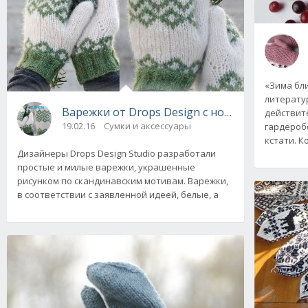
«Зима бли
литерату
Варежки от Drops Design с норвежским узо
действит
19.02.16
Сумки и аксессуары
гардероб
кстати. 
Дизайнеры Drops Design Studio разработали
простые и милые варежки, украшенные
рисунком по скандинавским мотивам. Варежки,
в соответствии с заявленной идеей, белые, а