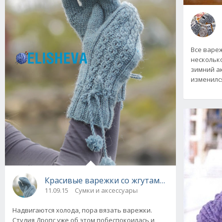
Все вареж
несколько
зимний ак
изменилс
Красивые варежки со жгутами и помпонами 
11.09.15
Сумки и аксессуары
Надвигаются холода, пора вязать варежки.
Студия Дропс уже об этом побеспокоилась и