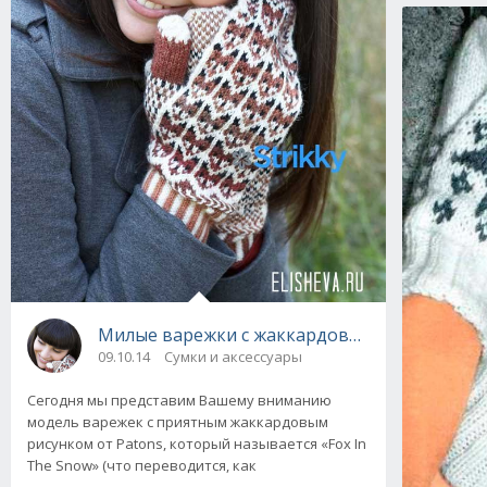
Милые варежки с жаккардовым рисунком Fox
09.10.14
Сумки и аксессуары
Сегодня мы представим Вашему вниманию
модель варежек с приятным жаккардовым
рисунком от Patons, который называется «Fox In
The Snow» (что переводится, как