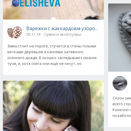
Варежки с жаккардовм узором «Зимний комф
05.11.14
Сумки и аксессуары
Зима стоит на пороге, стучится в стены голыми
ветками деревьев и каплями затяжного
осеннего дождя. В окошко заглядывают низкие
тучи, и, хотя снега они ещё не несут, но
Сезон зим
всего ст
Конечно 
позаботит