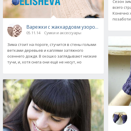
Сезон зим
всего ст
Конечно 
позаботит
Варежки с жаккардовм узором «Зимний комф
05.11.14
Сумки и аксессуары
Зима стоит на пороге, стучится в стены голыми
ветками деревьев и каплями затяжного
осеннего дождя. В окошко заглядывают низкие
тучи, и, хотя снега они ещё не несут, но