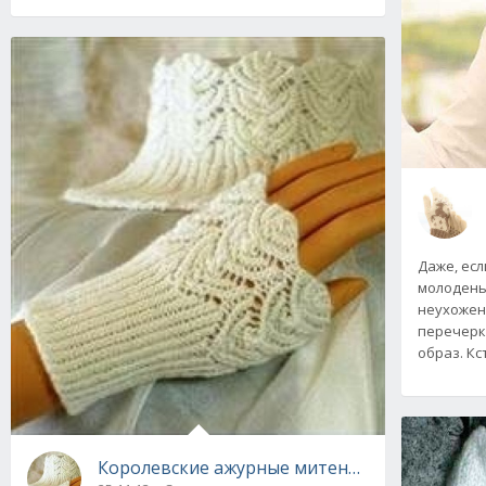
Даже, ес
молодень
неухожен
перечерк
образ. Кст
Королевские ажурные митенки и воротничок