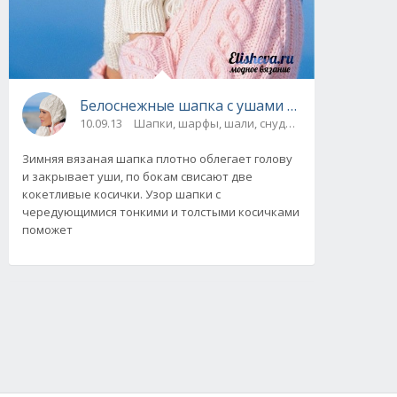
Белоснежные шапка с ушами и варежки вяз
10.09.13
Шапки, шарфы, шали, снуды и палантины / Су
Зимняя вязаная шапка плотно облегает голову
и закрывает уши, по бокам свисают две
кокетливые косички. Узор шапки с
чередующимися тонкими и толстыми косичками
поможет