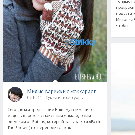
Теплые п
прекрасно
недостат
Митенки 
чтобы
Милые варежки с жаккардовым рисунком Fox
09.10.14
Сумки и аксессуары
Сегодня мы представим Вашему вниманию
модель варежек с приятным жаккардовым
рисунком от Patons, который называется «Fox In
The Snow» (что переводится, как