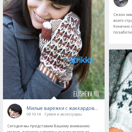
Сезон зим
всего ст
Конечно 
позаботит
Милые варежки с жаккардовым рисунком Fox
09.10.14
Сумки и аксессуары
Сегодня мы представим Вашему вниманию
модель варежек с приятным жаккардовым