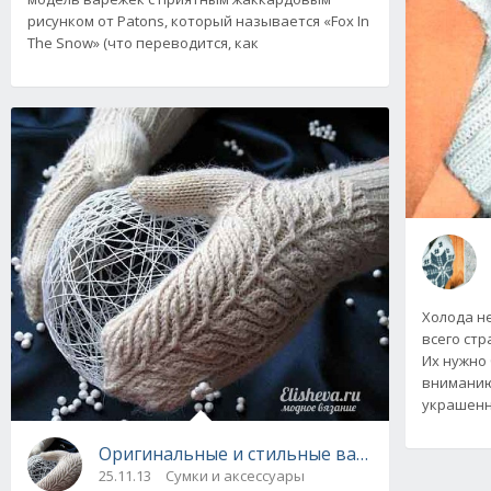
рисунком от Patons, который называется «Fox In
The Snow» (что переводится, как
Холода не
всего стр
Их нужно
вниманию
украшен
Оригинальные и стильные варежки от Пуси 
25.11.13
Сумки и аксессуары