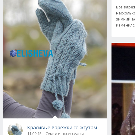
Все вареж
несколько
зимний ак
изменилс
Красивые варежки со жгутами и помпонами 
11.09.15
Сумки и аксессуары