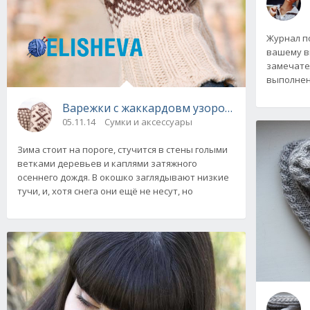
Журнал по
вашему в
замечате
выполнен
Варежки с жаккардовм узором «Зимний комф
05.11.14
Сумки и аксессуары
Зима стоит на пороге, стучится в стены голыми
ветками деревьев и каплями затяжного
осеннего дождя. В окошко заглядывают низкие
тучи, и, хотя снега они ещё не несут, но