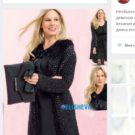
Необыкно
девизом 
вязания д
длина его
Мне 