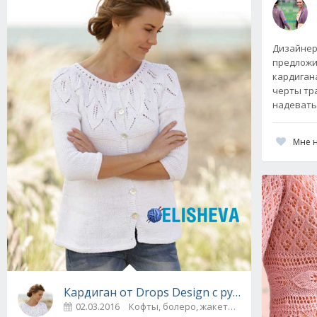
Дизайнер 
предложи
кардигана
черты тр
надевать,
Мне 
Кардиган от Drops Design с рукавом &#190; 
02.03.2016