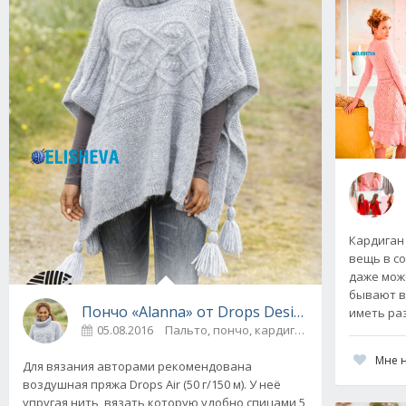
Кардиган
вещь в с
даже мож
бывают в
Пончо «Alanna» от Drops Design вязаное сп
иметь ра
05.08.2016
Пальто, пончо, кардиганы
0
Мне 
Для вязания авторами рекомендована
воздушная пряжа Drops Air (50 г/150 м). У неё
упругая нить, вязать которую удобно спицами 5