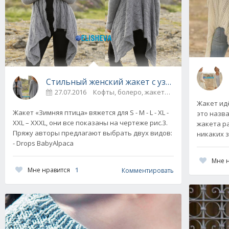
Стильный женский жакет с узорами от Drop
27.07.2016
Жакет идё
Жакет «Зимняя птица» вяжется для S - M - L - XL -
это назв
XXL – XXXL, они все показаны на чертеже рис.3.
жакета р
Пряжу авторы предлагают выбрать двух видов:
никаких з
- Drops BabyAlpaca
Мне 
Мне нравится
1
Комментировать