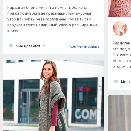
Кардиган очень милый и нежный, белизна
пряжи подчёркивает размашистый ажурный
узор вокруг выреза горловины. Рукав ¾, сам
кардиган тоже недлинный, слегка расширенный
книзу.
Кардиган
Мне нравится
1
Комментировать
его под 
Он вяжет
много, и 
отороче
Мне 