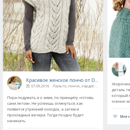
Красивое женское пончо от Drops Design вя
Укорочен
07.09.2016
Пальто, пончо, кардиганы
0
деталь те
который 
Пора подумать и о зиме, по принципу «готовь
осенне-зи
сани летом». Не успеешь оглянуться, как
появится утренний холодок, а затем и
прохладные вечера. Тогда поздно будет
Мне 
начинать