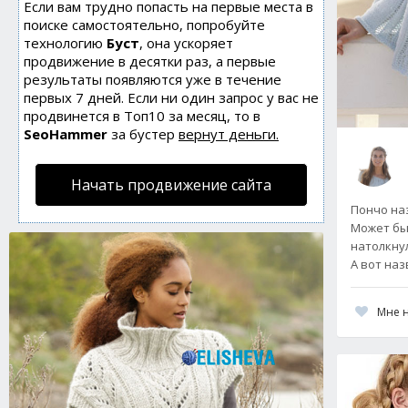
Если вам трудно попасть на первые места в
поиске самостоятельно, попробуйте
технологию
Буст
, она ускоряет
продвижение в десятки раз, а первые
результаты появляются уже в течение
первых 7 дней. Если ни один запрос у вас не
продвинется в Топ10 за месяц, то в
SeoHammer
за бустер
вернут деньги.
Начать продвижение сайта
Пончо наз
Может бы
натолкну
А вот на
Мне 