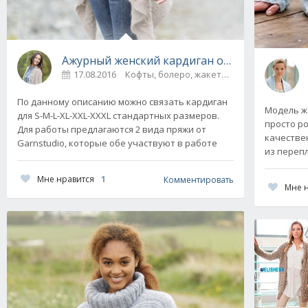
Ажурный женский кардиган от Drops Design:
17.08.2016
По данному описанию можно связать кардиган
Модель жа
для S-M-L-XL-XXL-XXXL стандартных размеров.
просто ро
Для работы предлагаются 2 вида пряжи от
качестве
Garnstudio, которые обе участвуют в работе
из перепл
Мне нравится
1
Комментировать
Мне 