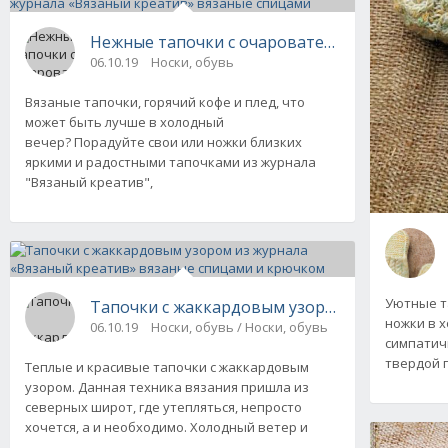
Нежные тапочки с очаровательной розочкой
06.10.19
Носки, обувь
Вязаные тапочки, горячий кофе и плед, что
может быть лучше в холодный
вечер? Порадуйте свои или ножки близких
яркими и радостными тапочками из журнала
"Вязаный креатив",
Уютные т
Тапочки с жаккардовым узором из журнала 
ножки в х
06.10.19
Носки, обувь / Носки, обувь
симпатич
твердой 
Теплые и красивые тапочки с жаккардовым
узором. Данная техника вязания пришла из
северных широт, где утепляться, непросто
хочется, а и необходимо. Холодный ветер и