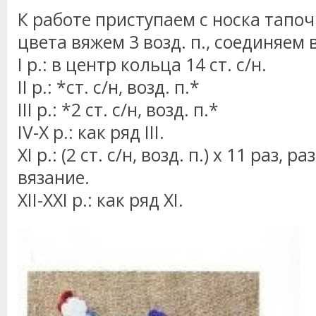
К работе приступаем с носка тапоч
цвета вяжем 3 возд. п., соединяем 
I р.: в центр кольца 14 ст. с/н.
II р.: *ст. с/н, возд. п.*
III р.: *2 ст. с/н, возд. п.*
IV-X р.: как ряд III.
XI р.: (2 ст. с/н, возд. п.) х 11 раз,
вязание.
XII-XXI р.: как ряд XI.