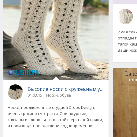
Имея так
отпадает
тапочками
Ваши ножк
Высокие носки с кружевным узором от Drops
01.03.15
Носки, обувь
Носки, предложенные студией Drops Design,
очень красиво смотрятся. Они ажурные,
связаны из довольно толстой шерстяной пряжи,
и производят впечатление одновременно