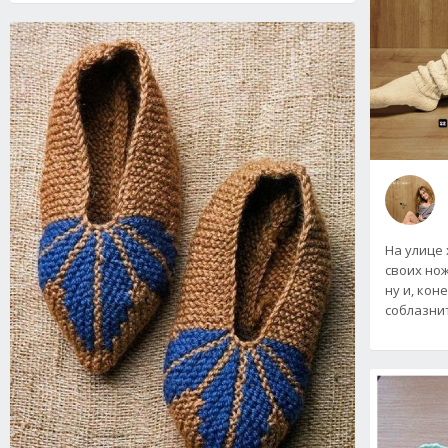
На улице 
своих нож
ну и, кон
соблазни