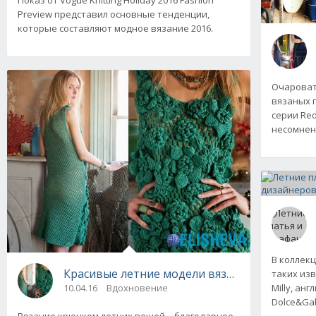
Preview представил основные тенденции,
которые составляют модное вязание 2016.
Очароват
вязаных 
серии Red 
несомнен
В коллек
Красивые летние модели вязания крючком о
таких из
10.04.16
Вдохновение
Мilly, ан
Dolce&Ga