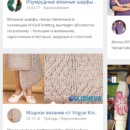
Изумрудные вязаные шарфы от VOGUE knitti
13.03.17
Вдохновение
Вязаные шарфы, представленные в
коллекции VOGUE knitting, выглядят абсолютно
по-разному – большие и маленькие,
однотонные и пёстрые, ажурные и с плотной
Весна 201
представ
Модное вязание от Vogue Knitting Holiday 20
23.11.16
Тренды / Вдохновение
Показ от Vogue Knitting Holiday 2016 Fashion