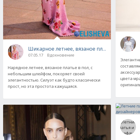
Шикарное летнее, вязаное платье в пол с 
07.05.17
Вдохновение
Элегантн
составля
Нарядное летнее, вязаное платье в пол, с
аксессуа
небольшим шлейфом, покоряет своей
цвета мра
элегантностью. Силуэт как будто классически
оригина
прост, но эта простота кажущаяся.