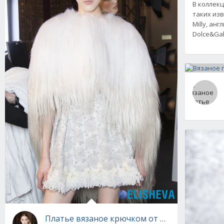
В коллек
таких из
Мilly, ан
Dolce&Ga
Платье вязаное крючком от Валентина Юд