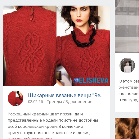
В этом се
женствен
позволяет
Шикарные вязаные вещи "Red Style": шикар
текстуру,
02.02.16
Тренды / Вдохновение
Роскошный красный цвет пряжи, да и
представленные модели поистине достойны
особ королевской крови. В коллекции
присутствуют вязаные элитные изделия,
настоящий эксклюзив.