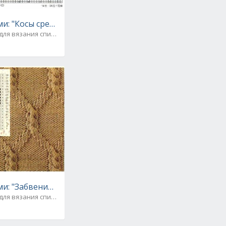
и: "Косы среди жемчужных кубиков". Схема
для вязания спицами
р-класс
и: "Забвение". Схема
для вязания спицами