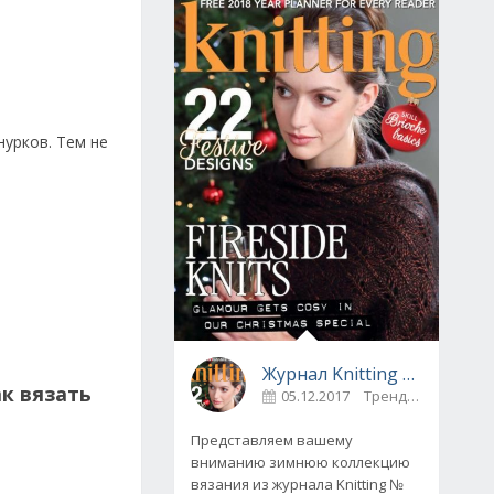
нурков. Тем не
Журнал Knitting № 175, декабрь 2017
к вязать
05.12.2017
Тренды
0
Представляем вашему
вниманию зимнюю коллекцию
вязания из журнала Knitting №