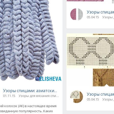
Узоры спицам
05.04.15
Узоры 
Узоры спицами: азиатский колосок в стиле Lalo, масте
Узоры спицам
01.11.15
Узоры для вязания спицами
вязания
05.04.15
Узоры 
ий колосок (АК) в настоящее время
евиданную популярность. Каких