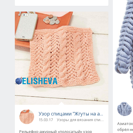
Узор спицами "Жгуты на ажуре": схема 
15.03.17
Узоры для вязания спицами
Азиатск
обрёл н
Рельефно-ажурный «полосатый» узор