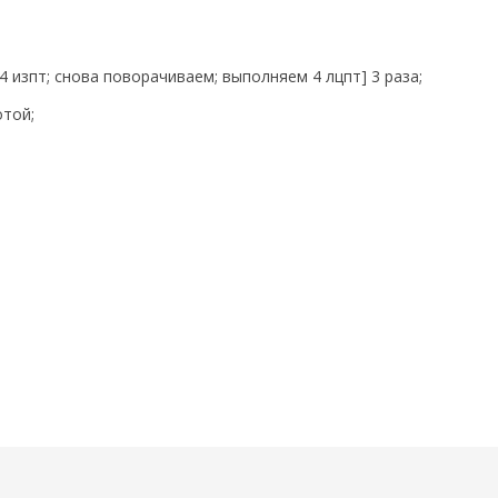
 изпт; снова поворачиваем; выполняем 4 лцпт] 3 раза;
отой;