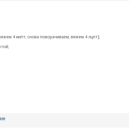
вяжем 4 иипт; снова поворачиваем; вяжем 4 лцпт];
отой;
ало