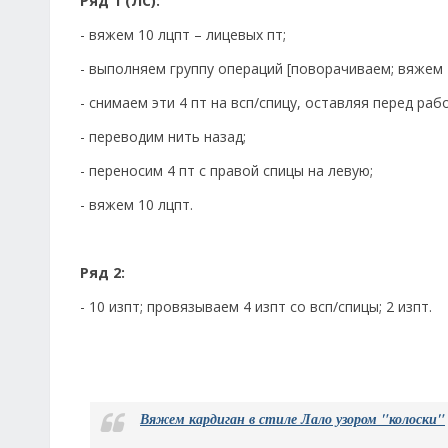
Ряд 1 (ЛС):
- вяжем 10 лцпт – лицевых пт;
- выполняем группу операций [поворачиваем; вяжем 4
- снимаем эти 4 пт на всп/спицу, оставляя перед раб
- переводим нить назад;
- переносим 4 пт с правой спицы на левую;
- вяжем 10 лцпт.
Ряд 2:
- 10 изпт; провязываем 4 изпт со всп/спицы; 2 изпт.
Вяжем кардиган в стиле Лало узором "колоски"