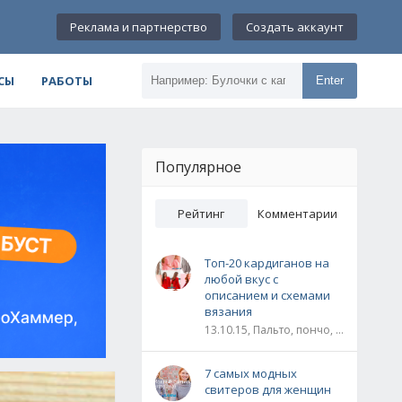
Реклама и партнерство
Создать аккаунт
СЫ
РАБОТЫ
Enter
Популярное
Рейтинг
Комментарии
Топ-20 кардиганов на
любой вкус с
описанием и схемами
вязания
13.10.15, Пальто, пончо, кардиганы
7 самых модных
свитеров для женщин