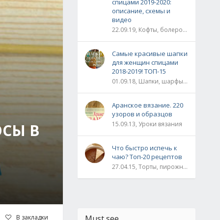
спицами 2019-2020:
описание, схемы и
видео
22.09.19, Кофты, болеро, жакеты, жилеты, пуловеры и свитера
Самые красивые шапки
для женщин спицами
2018-2019! ТОП-15
01.09.18, Шапки, шарфы, шали, снуды и палантины
Аранское вязание. 220
узоров и образцов
15.09.13, Уроки вязания
СЫ В
Что быстро испечь к
чаю? Топ-20 рецептов
27.04.15, Торты, пирожные, рулеты / Булки, пироги / Печенье, кексы, маффины / На скорую руку
В закладки
Must see