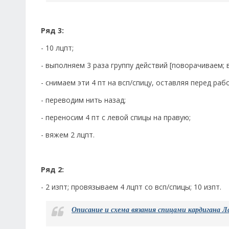
Ряд 3:
- 10 лцпт;
- выполняем 3 раза группу действий [поворачиваем; 
- снимаем эти 4 пт на всп/спицу, оставляя перед раб
- переводим нить назад;
- переносим 4 пт с левой спицы на правую;
- вяжем 2 лцпт.
Ряд 2:
- 2 изпт; провязываем 4 лцпт со всп/спицы; 10 изпт.
Описание и схема вязания спицами кардигана Л