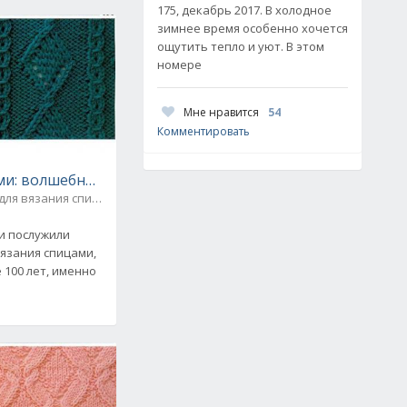
175, декабрь 2017. В холодное
зимнее время особенно хочется
ощутить тепло и уют. В этом
номере
Мне нравится
54
Комментировать
и: волшебные аранские ромбы и цепи. Схема
для вязания спицами
и послужили
язания спицами,
е 100 лет, именно