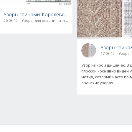
Узоры спицами: Королевские, объемные араны. Схема
26.03.15
Узоры для вязания спицами
Узоры спицам
17.03.15
Узоры 
Узор из кос и шишечек. В
плоской косе явно виден 
мотив, который часто при
аранских узорах.