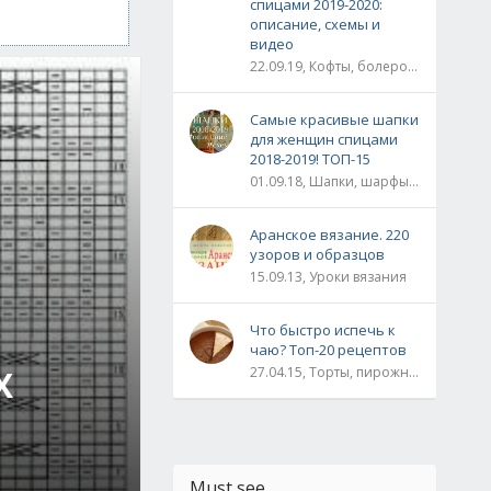
спицами 2019-2020:
описание, схемы и
видео
22.09.19, Кофты, болеро, жакеты, жилеты, пуловеры и свитера
Самые красивые шапки
для женщин спицами
2018-2019! ТОП-15
01.09.18, Шапки, шарфы, шали, снуды и палантины
Аранское вязание. 220
узоров и образцов
15.09.13, Уроки вязания
Что быстро испечь к
чаю? Топ-20 рецептов
Х
27.04.15, Торты, пирожные, рулеты / Булки, пироги / Печенье, кексы, маффины / На скорую руку
Must see