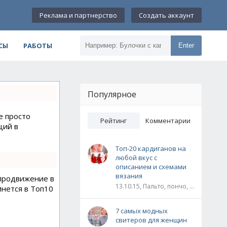
Реклама и партнерство
Создать аккаунт
СЫ
РАБОТЫ
Enter
Популярное
е просто
Рейтинг
Комментарии
ций в
Топ-20 кардиганов на
любой вкус с
описанием и схемами
вязания
 продвижение в
13.10.15, Пальто, пончо, кардиганы
инется в Топ10
7 самых модных
свитеров для женщин