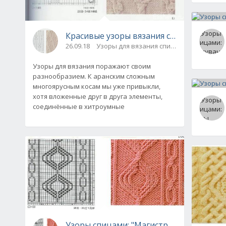
Красивые узоры вязания спицами со схе
26.09.18
Узоры для вязания спицами
Узоры для вязания поражают своим
разнообразием. К аранским сложным
многоярусным косам мы уже привыкли,
хотя вложенные друг в друга элементы,
соединённые в хитроумные
Узоры спицами: "Магистраль любви". С