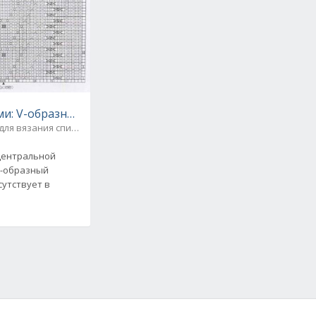
и: V-образный мотив с косами и шишечками. Схема
для вязания спицами
 центральной
V-образный
сутствует в