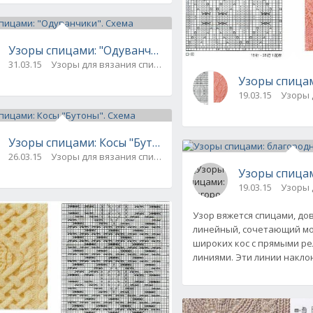
мами ТОП-30: араны, ажур, листья, косы
Узоры спицами: "Одуванчики". Схема
31.03.15
Узоры для вязания спицами
Узоры спицам
19.03.15
Узоры 
Узоры спицами: Косы "Бутоны". Схема
26.03.15
Узоры для вязания спицами
Узоры спицам
19.03.15
Узоры 
Узор вяжется спицами, до
линейный, сочетающий мо
широких кос с прямыми р
линиями. Эти линии накло
хема