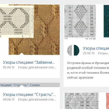
Узоры спицам
25.03.15
Узоры 
Узоры спицами: "Забвение". Схема
Острова Араны в Ирланди
05.04.15
Узоры для вязания спицами
родиной особой техники в
и, хотя этой технике боле
сейчас аранские
Узоры спицами: "Страсть". Схема
04.04.15
Узоры для вязания спицами