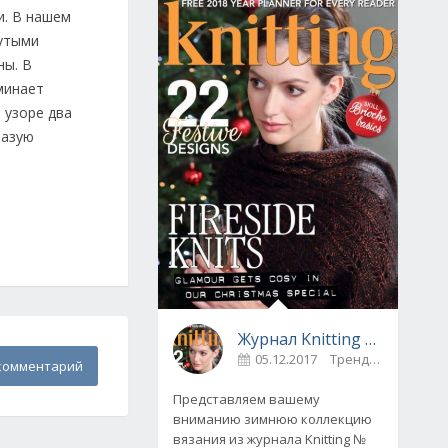
и. В нашем
нутыми
ны. В
оминает
 узоре два
разую
Журнал Knitting № 175, декабрь 2017
05.12.2017
Тренды
0
комментарий
Представляем вашему
вниманию зимнюю коллекцию
вязания из журнала Knitting №