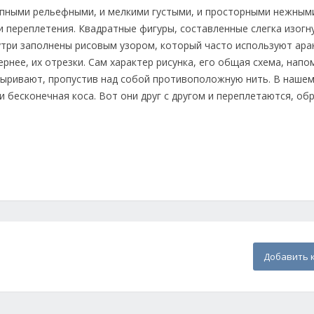
упными рельефными, и мелкими густыми, и просторными нежным
 и переплетения. Квадратные фигуры, составленные слегка изог
утри заполнены рисовым узором, который часто используют ара
вернее, их отрезки. Сам характер рисунка, его общая схема, нап
ыныривают, пропустив над собой противоположную нить. В нашем
и бесконечная коса. Вот они друг с другом и переплетаются, об
Добавить 